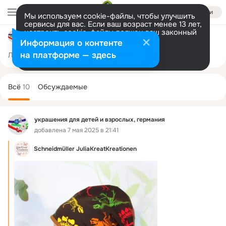
Войти
Мы используем cookie-файлы, чтобы улучшить
сервисы для вас. Если ваш возраст менее 13 лет,
настроить cookie-файлы должен ваш законный
украшения для детей и взрослых, германия
представитель.
Больше информации
Информация о контенте
Разрешить все
Настроить
на платформе — здесь
Лента
Участники
Товары
Темы
Ещё
1.2K
125
10
Дополнительная
колонка
Всё
10
Обсуждаемые
украшения для детей и взрослых, германия
добавлена 7 мая 2025 в 21:41
Schneidmüller JuliaKreatKreationen