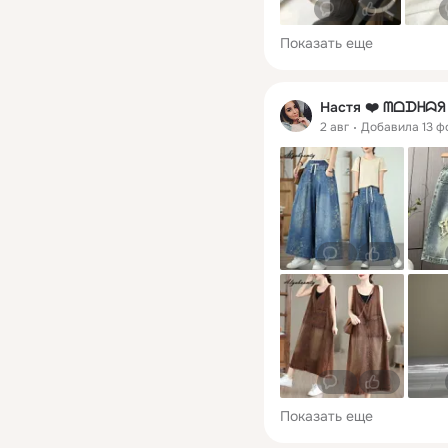
0
0
Показать еще
Настя ❤️ ᗰᗝᗪᕼᗣ
2 авг
Добавила 13 ф
0
0
0
0
Показать еще