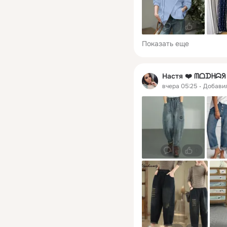
0
0
Показать еще
Настя ❤️ ᗰᗝᗪᕼᗣ
вчера 05:25
Добави
0
0