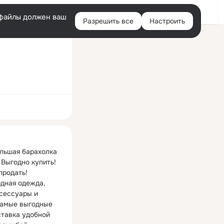
Войти
e-файлы должен ваш
Разрешить все
Настроить
Правая
колонка
ная
льшая барахолка 
Выгодно купить!  
родать!

дная одежда, 
сессуары и 
самые выгодные 
ставка удобной 