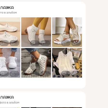
ᖆ ᙁᗣᙖᏦᗣ
ото в альбом
0
0
0
0
0
0
0
0
0
0
0
0
ᖆ ᙁᗣᙖᏦᗣ
 фото в альбом