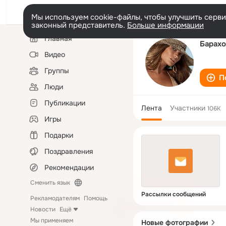
Мы используем cookie-файлы, чтобы улучшить сервис
законный представитель.
Больше информации
Левая
Главная
колонка
Барахо
Видео
Группы
П
Люди
Публикации
Лента
Участники
106K
Игры
Подарки
Поздравления
Рекомендации
Сменить язык
Рассылки сообщений
Рекламодателям
Помощь
Новости
Ещё
Мы применяем
Новые фотографии