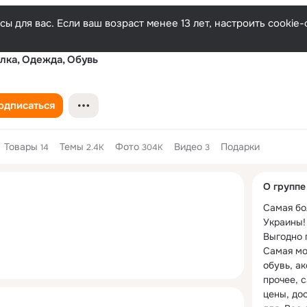
ы для вас. Если ваш возраст менее 13 лет, настроить cooki
лка, Одежда, Обувь
одписаться
Товары
Темы
Фото
Видео
Подарки
14
2.4K
304K
3
Дополнитель
О группе
колонка
Самая бо
Украины! 
Выгодно п
Самая мо
обувь, ак
прочее, 
цены, до