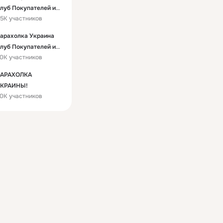
луб Покупателей и
5K участников
родавцов
арахолка Украина
луб Покупателей и
0K участников
родавцов
АРАХОЛКА
КРАИНЫ!
0K участников