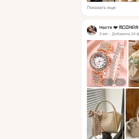
Показать еще
Настя ❤️ ᗰᗝᗪᕼᗣ
3 авг
Добавила 24 
0
1