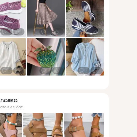
0
1
0
1
0
1
0
1
0
1
0
0
ᖆ ᙁᗣᙖᏦᗣ
фото в альбом