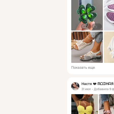
0
2
0
2
Показать еще
Настя ❤️ ᗰᗝᗪᕼᗣ
31 июл
Добавила 9 