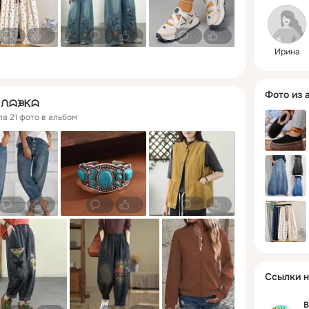
0
0
0
0
0
0
Ирина
Фото из 
ᖆ ᙁᗣᙖᏦᗣ
ла 21 фото в альбом
0
0
0
0
0
1
Ссылки н
В