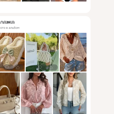
ᖆ ᙁᗣᙖᏦᗣ
фото в альбом
0
1
0
0
0
0