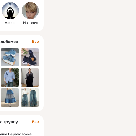
Алена
Наталия
альбомов
Все
а группу
Все
аша Барахолочка