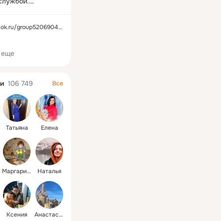
службой.

задавайте в 
ok.ru/group52069046747383
и под фото.

 еще
ok.ru/group5206904
album/5402149394
и
106 749
Все
Татьяна
Елена
Маргарита
Наталья
Ксения
Анастасия