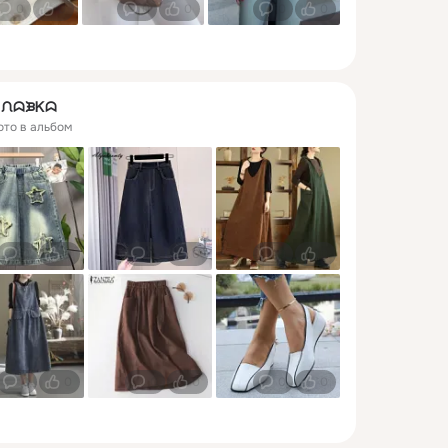
0
0
0
0
0
0
ᖆ ᙁᗣᙖᏦᗣ
ото в альбом
0
0
0
0
0
0
0
0
0
0
0
0