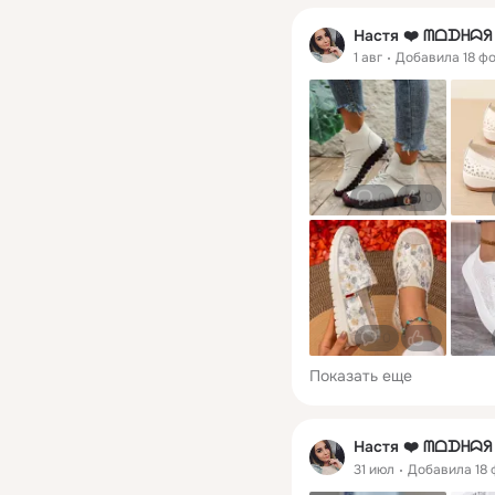
Настя ❤️ ᗰᗝᗪᕼᗣ
1 авг
Добавила 18 ф
0
0
0
1
Показать еще
Настя ❤️ ᗰᗝᗪᕼᗣ
31 июл
Добавила 18