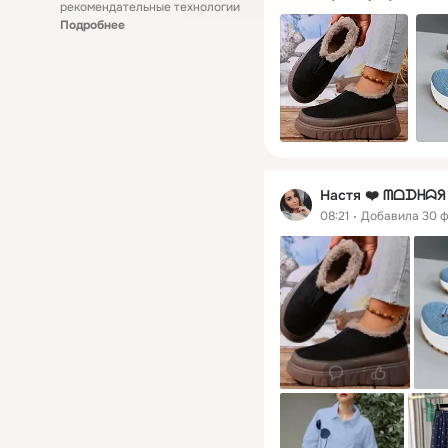
рекомендательные технологии
Подробнее
Настя ❤️ ᗰᗝᗪᕼᗣ
08:21
Добавила 30 
0
0