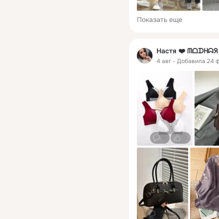
0
0
Показать еще
Настя ❤️ ᗰᗝᗪᕼᗣ
4 авг
Добавила 24 
0
0
0
0