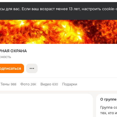
ы для вас. Если ваш возраст менее 13 лет, настроить cooki
НАЯ ОХРАНА
сность
одписаться
Темы
Фото
Видео
Подарки
988
26K
630
Дополнитель
О группе
колонка
Группа со
тех, кто 