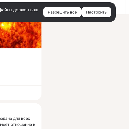
Войти
e-файлы должен ваш
Разрешить все
Настроить
Правая
колонка
ная
здана для всех 
имеет отношение к 