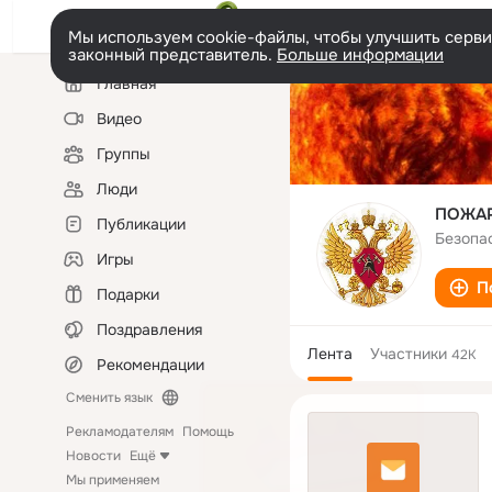
Мы используем cookie-файлы, чтобы улучшить сервис
законный представитель.
Больше информации
Левая
Главная
колонка
Видео
Группы
Люди
ПОЖАР
Публикации
Безопа
Игры
П
Подарки
Поздравления
Лента
Участники
42K
Рекомендации
Сменить язык
Рекламодателям
Помощь
Новости
Ещё
Мы применяем