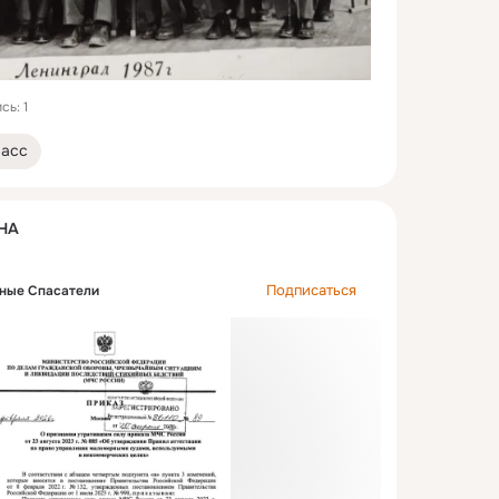
сь: 1
ласс
НА
Подписаться
рные Спасатели