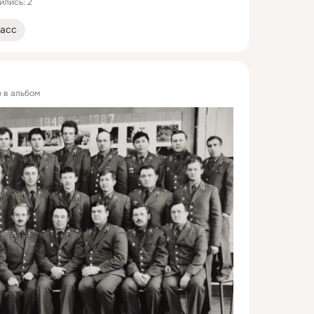
ились: 2
асс
о в альбом