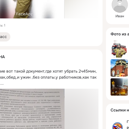
Иван
: 1
Фото из 
асс
НА
е вот такой документ,где хотят убрать 2ч45мин, 
ак,обед,и ужин ,без оплаты,у работников,как так 
 ...
Ссылки н
Г
Р