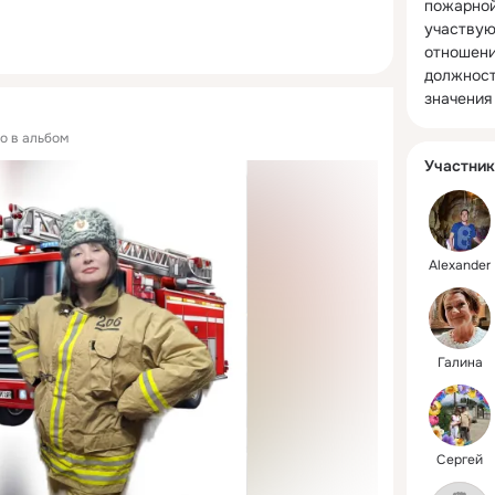
пожарной
участвуют
отношение
должность
значения
то в альбом
Участник
Alexander
Галина
Сергей