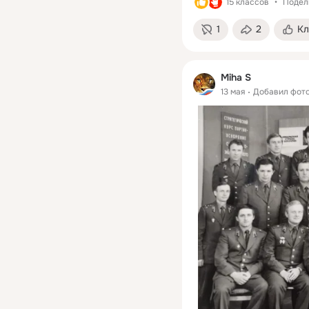
15 классов
Подел
1
2
Кл
Miha S
13 мая
Добавил фот