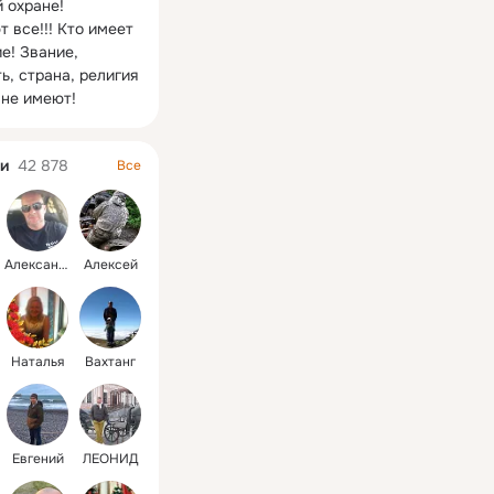
 охране! 
 все!!! Кто имеет 
! Звание, 
, страна, религия 
 не имеют!
и
42 878
Все
Александр
Алексей
Наталья
Вахтанг
Евгений
ЛЕОНИД