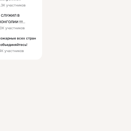
.3K участников
ордовия
 СЛУЖИЛ В
ОНГОЛИИ !!!
0K участников
Братство ЗабВО"
ожарные всех стран
 объединяйтесь!
4K участников