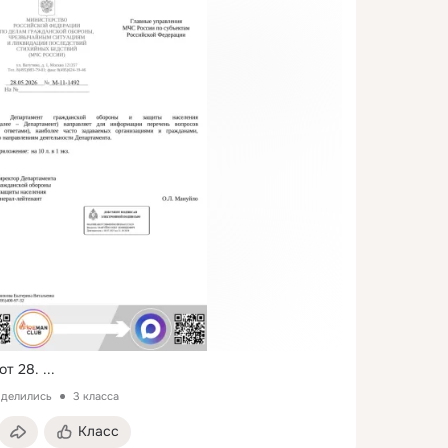
т 28.
 ...
оделились
3 класса
Класс