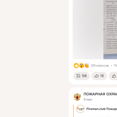
125 классов
П
58
15
ПОЖАРНАЯ ОХРА
9 июн
Fireman.club Пожа