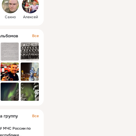
Сахно
Алексей
альбомов
Все
а группу
Все
У МЧС России по
еспублике