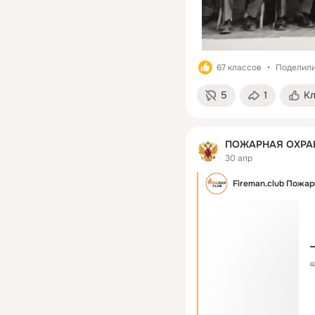
67 классов
Поделили
5
1
К
ПОЖАРНАЯ ОХРА
30 апр
Fireman.club Пожа