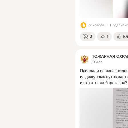
72 класса
Поделились
3
1
Кл
ПОЖАРНАЯ ОХРА
10 июл
Прислали на ознакомлени
из дежурных суток,завтр
и что это вообще такое?