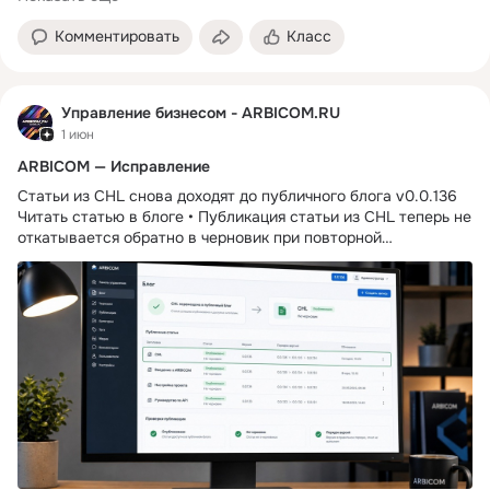
генерация видео аккуратнее показывают загрузку, выбор и
Комментировать
Класс
обновление данных. • Подробнее на сайте • Группа в
Telegram • Мы во ВКонтакт
Управление бизнесом - ARBICOM.RU
1 июн
ARBICOM — Исправление
Статьи из CHL снова доходят до публичного блога v0.0.136
Читать статью в блоге • Публикация статьи из CHL теперь не
откатывается обратно в черновик при повторной
синхронизации релизных материалов. • Страница блога
больше не держится за старый статический список: после
открытия она сразу проверяет актуальные опубликованные
статьи. • Запись 0.0.129 восстановлена в changelog и
опубликована отдельной статьей, чтобы релиз был виден не
только по прямой ссылке. • В правила релиза добавлена
проверка, что в CHL, статье, alt/SEO и соцчерновиках нет
битых вопросительных знаков, неправильных ссылок и
технических заглушек. • Публикация в Telegram, VK и другие
соцсети остается ручной: система готовит материалы, а
владелец отправляет их после проверки. • Главная страница
ARBICOM • Страница репрайсера ARBICOM • Переход в