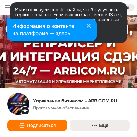
Войти
Мы используем cookie-файлы, чтобы улучшить
сервисы для вас. Если ваш возраст менее 13 лет,
настроить cookie-файлы должен ваш законный
представитель.
Больше информации
Информация о контенте
Разрешить все
Настроить
на платформе — здесь
Управление бизнесом - ARBICOM.RU
Программное обеспечение
Подписаться
Еще