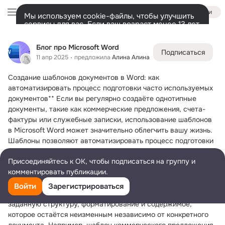
Войти
Мы используем cookie-файлы, чтобы улучшить
сервисы для вас. Если ваш возраст менее 13 лет,
настроить cookie-файлы должен ваш законный
Блог про Microsoft Word
представитель.
Больше информации
Блог про Microsoft Word
Подписаться
Разрешить все
Настроить
Лента
Участники
Темы
Фото
Видео
Подарки
1
30
1
15
11 апр 2025
предложила
Алина Алина
Создание шаблонов документов в Word: как 
Дополнительная
колонка
Всё
30
автоматизировать процесс подготовки часто используемых 
документов**
 Если вы регулярно создаёте однотипные 
документы, такие как коммерческие предложения, счета-
фактуры или служебные записки, использование шаблонов 
в Microsoft Word может значительно облегчить вашу жизнь. 
Шаблоны позволяют автоматизировать процесс подготовки 
документов, сохраняя единообразие оформления и экономя 
Присоединяйтесь к ОК, чтобы подписаться на группу и
ваше время. В этом посте мы расскажем, как создать и 
комментировать публикации.
использовать шаблоны в Word.
Что такое шаблон документа?**
Войти
Зарегистрироваться
Шаблон — это заготовка документа, содержащая заранее 
заданную структуру, форматирование и содержимое, 
которое остаётся неизменным независимо от конкретного 