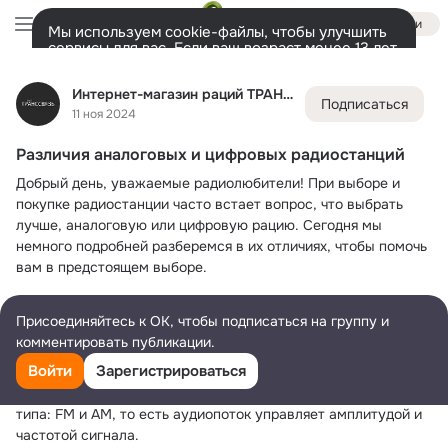
Войти
Мы используем cookie-файлы, чтобы улучшить
сервисы для вас. Если ваш возраст менее 13 лет,
настроить cookie-файлы должен ваш законный
Интернет-магазин раций ТРАНССВЯЗЬ
представитель.
Больше информации
Интернет-магазин раций ТРАНССВЯЗЬ
Подписаться
Разрешить все
Настроить
Лента
Участники
Товары
Темы
Фото
Ещё
1
4
37
112
11 ноя 2024
Различия аналоговых и цифровых радиостанций
Дополнительная
колонка
Всё
37
Добрый день, уважаемые радиолюбители! При выборе и 
покупке радиостанции часто встает вопрос, что выбрать 
лучше, аналоговую или цифровую рацию. Сегодня мы 
немного подробней разберемся в их отличиях, чтобы помочь 
вам в предстоящем выборе.
Начнем с того, что аналоговый сигнал — это один из первых 
Присоединяйтесь к ОК, чтобы подписаться на группу и
видов трансляции, открытый людьми при изучении 
комментировать публикации.
радиоволн. Принцип работы основан на модуляции 
Войти
Зарегистрироваться
радиоволны (изменении) относительно передаваемого 
звукового сигнала. Частотная модуляция делится на два 
типа: FM и AM, то есть аудиопоток управляет амплитудой и 
частотой сигнала.