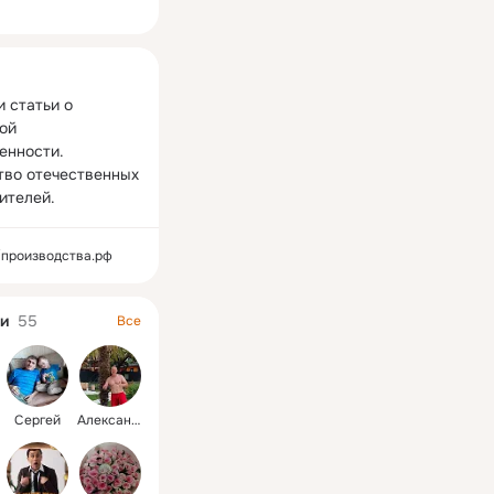
ная
 статьи о 
ой 
нности. 
во отечественных 
ителей.
//производства.рф
и
55
Все
Сергей
Александр