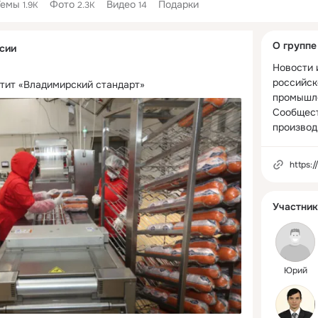
Темы
Фото
Видео
Подарки
1.9K
2.3K
14
Дополнитель
О группе
сии
колонка
Новости и
российск
тит «Владимирский стандарт»
промышле
Сообщест
производ
https:
Участник
Юрий