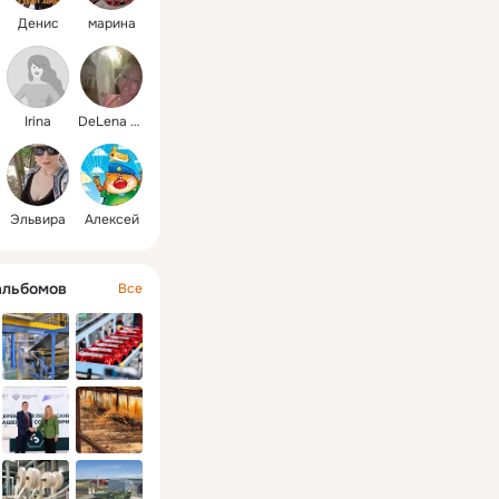
Денис
марина
Irina
DeLena 👯‍♀️💻🦾
Эльвира
Алексей
альбомов
Все