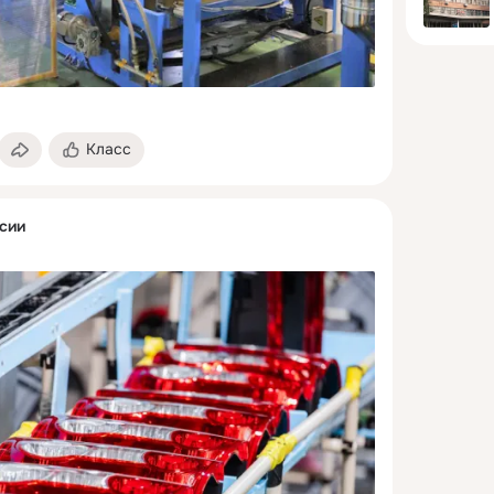
Класс
сии