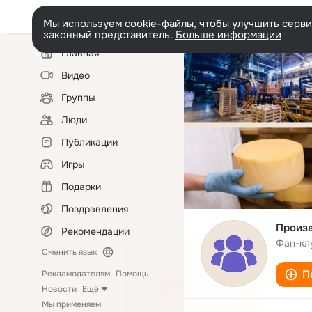
Мы используем cookie-файлы, чтобы улучшить сервис
законный представитель.
Больше информации
Левая
Главная
колонка
Видео
Группы
Люди
Публикации
Игры
Подарки
Поздравления
Произв
Рекомендации
Фан-кл
Сменить язык
П
Рекламодателям
Помощь
Новости
Ещё
Мы применяем