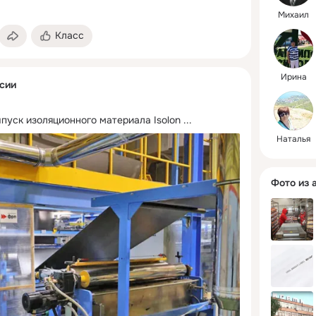
Михаил
Класс
Ирина
сии
пуск изоляционного материала Isolon
 ...
Наталья
Фото из 