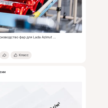
оизводство фар для Lada Azimut
 ...
Класс
сии