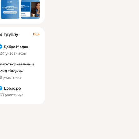
а группу
Все
Добро.Медиа
.2K участников
лаготворительный
онд «Внуки»
3 участника
Добро.рф
63 участника