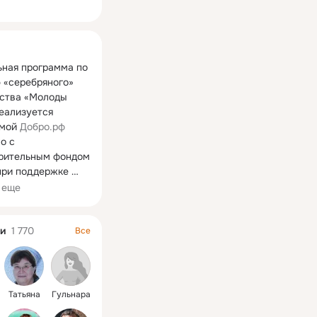
ная
ная программа по 
 «серебряного» 
ства «Молоды 
еализуется 
О Добро.Центрах
мой 
Добро.рф
 с 
рительным фондом 
при поддержке 
рительного фонда 
 еще
околений».

рограммы: 
и
1 770
Все
ие стереотипов о 
возрасте, 
е отношения к 
 поколению, 
Татьяна
Гульнара
ация ценности 