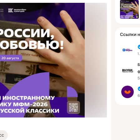
Ссылки н
1
Б
ф
5
6
сс