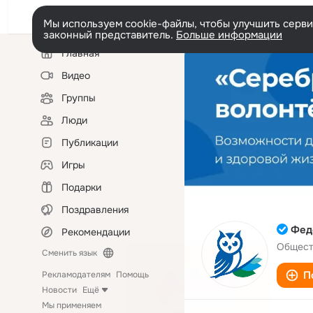
Мы используем cookie-файлы, чтобы улучшить сервис
законный представитель.
Больше информации
Левая
Главная
колонка
Видео
Группы
Люди
Публикации
Игры
Подарки
Поздравления
Фед
Рекомендации
Общест
Сменить язык
П
Рекламодателям
Помощь
Новости
Ещё
Мы применяем