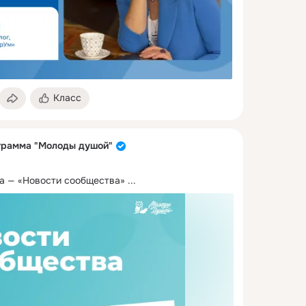
Класс
грамма "Молоды душой"
а — «Новости сообщества»
 ...