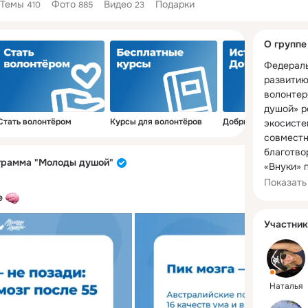
Темы
Фото
Видео
Подарки
410
885
23
Дополнитель
О группе
колонка
Федераль
развитию
волонтер
душой» р
Стать волонтёром
Курсы для волонтёров
Добрые истории
экосисте
совместно
благотво
грамма "Молоды душой"
«Внуки» 
благотво
Показать
«Память п
ге
Миссия п
Участник
разрушен
старшем 
изменени
старшему
Наталья
демонстр