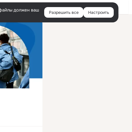
Войти
e-файлы должен ваш
Разрешить все
Настроить
Правая
колонка