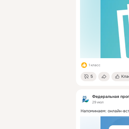
1 класс
5
Кла
Федеральная про
29 июл
Напоминаем: онлайн-вст