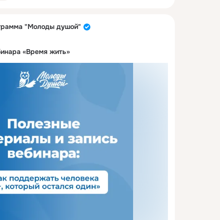
грамма "Молоды душой"
бинара «Время жить»