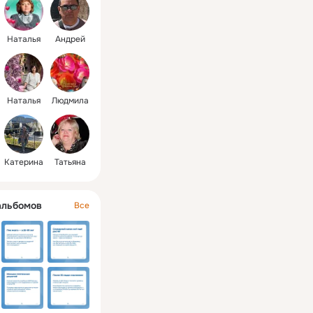
го опыта и 
 пожилых людей.
Наталья
Андрей
Наталья
Людмила
Катерина
Татьяна
альбомов
Все