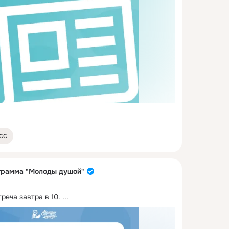
сс
грамма "Молоды душой"
реча завтра в 10.
 ...