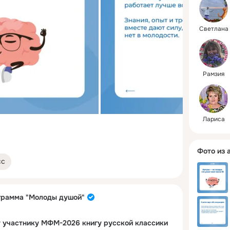
жизненно
мудрости
Светлана
Рамзия
Лариса
Фото из 
сс
грамма "Молоды душой"
 участнику МФМ-2026 книгу русской классики