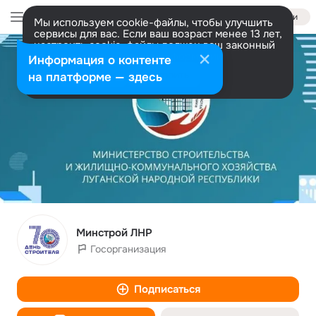
Войти
Мы используем cookie-файлы, чтобы улучшить
сервисы для вас. Если ваш возраст менее 13 лет,
настроить cookie-файлы должен ваш законный
представитель.
Больше информации
Информация о контенте
Разрешить все
Настроить
на платформе — здесь
Минстрой ЛНР
Госорганизация
Подписаться