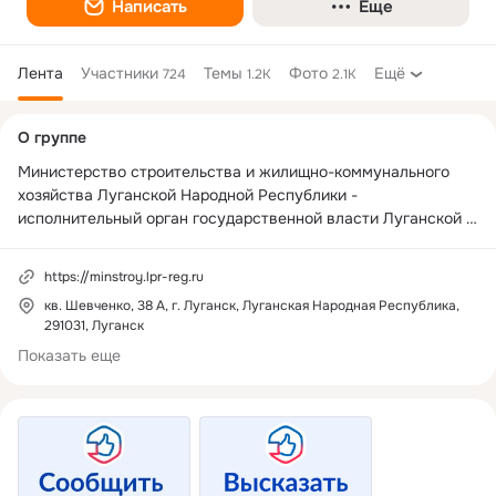
Написать
Еще
Лента
Участники
Темы
Фото
Ещё
724
1.2K
2.1K
Дополнительная
О группе
колонка
Министерство строительства и жилищно-коммунального 
хозяйства Луганской Народной Республики - 
исполнительный орган государственной власти Луганской 
Народной Республики.

https://minstroy.lpr-reg.ru
Деятельность Министерства направлена на реализацию 
кв. Шевченко, 38 А, г. Луганск, Луганская Народная Республика,
государственной политики и осуществлению функций по 
291031, Луганск
управлению, нормативно-правовому регулированию, 
Показать еще
контролю и надзору в сфере жилищно-коммунального 
хозяйства, градостроительства, архитектуры, строительства 
и промышленности строительных материалов