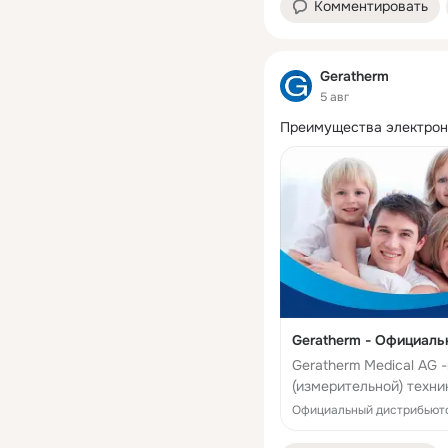
Комментировать
Geratherm
5 авг
Преимущества электрон
Geratherm - Официаль
Geratherm Medical AG
(измерительной) техн
обогревательные сист
Официальный дистрибьюто
исследования б...