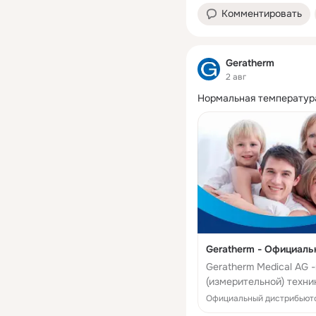
Комментировать
Geratherm
2 авг
Нормальная температура
Geratherm - Официаль
Geratherm Medical AG
(измерительной) техн
обогревательные сист
Официальный дистрибьюто
исследования б...