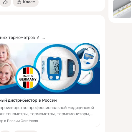
Класс
ных термометров 💧
 ...
ный дистрибьютор в России
 -производство профессиональной медицинской
ики: тонометры, термометры, термомониторы,
емы, для своевременной и точной диагностики и
р в России Geratherm