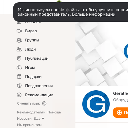
Мы используем cookie-файлы, чтобы улучшить сервис
законный представитель.
Больше информации
Левая
Главная
колонка
Видео
Группы
Люди
Публикации
Игры
Подарки
Поздравления
Gerath
Рекомендации
Оборуд
Сменить язык
П
Рекламодателям
Помощь
Новости
Ещё
Мы применяем