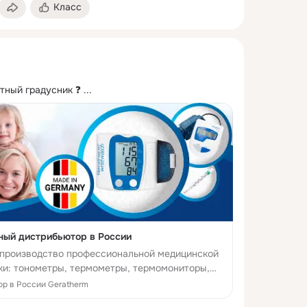
Класс
утный градусник ❓
 ...
ный дистрибьютор в России
 -производство профессиональной медицинской
ики: тонометры, термометры, термомониторы,
емы, для своевременной и точной диагностики и
р в России Geratherm