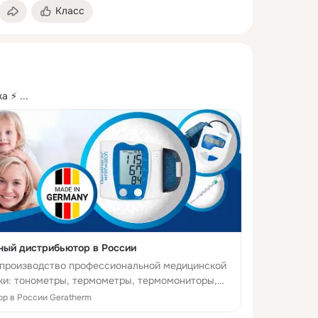
Класс
ка ⚡
 ...
ный дистрибьютор в России
 -производство профессиональной медицинской
ики: тонометры, термометры, термомониторы,
емы, для своевременной и точной диагностики и
р в России Geratherm