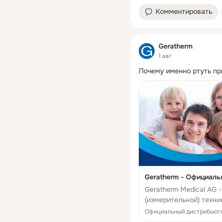
Комментировать
Geratherm
1 авг
Почему именно ртуть пр
Geratherm - Официаль
Geratherm Medical AG
(измерительной) техн
обогревательные сист
Официальный дистрибьюто
исследования б...