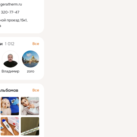
/geratherm.ru
) 320-77-47
ой проезд 15к1,
а
и
1 012
Все
Владимир
zoro
альбомов
Все