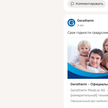
Комментировать
Geratherm
3 авг
Срок годности градусни
Geratherm - Официаль
Geratherm Medical AG
(измерительной) техн
обогревательные сист
Официальный дистрибьюто
исследования б...