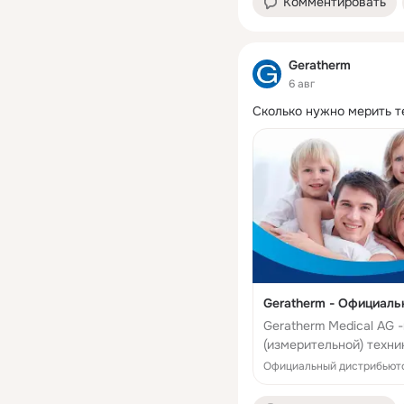
Комментировать
Geratherm
6 авг
Сколько нужно мерить т
Geratherm - Официаль
Geratherm Medical AG
(измерительной) техн
обогревательные сист
Официальный дистрибьюто
исследования б...