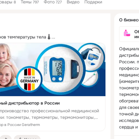
овары
Темы
Фото
Видео
Подарки
8
797
727
Дополнитель
О бизнес
колонка
О
и
ов температуры тела 🌡
 ...
Официаль
дистрибь
России. 
професси
медицинс
(измерите
тонометр
термомон
обогрева
ный дистрибьютор в России
для свое
 -производство профессиональной медицинской
точной ди
ики: тонометры, термометры, термомониторы,
исследов
емы, для своевременной и точной диагностики и
р в России Geratherm
сердца и