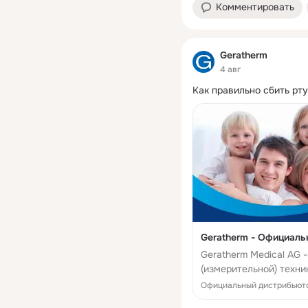
Комментировать
Geratherm
4 авг
Как правильно сбить рт
Geratherm - Официаль
Geratherm Medical AG
(измерительной) техн
обогревательные сист
Официальный дистрибьюто
исследования б...