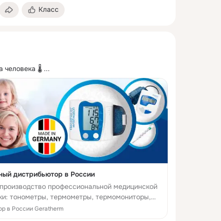
Класс
 человека 🌡
 ...
ный дистрибьютор в России
 -производство профессиональной медицинской
ики: тонометры, термометры, термомониторы,
емы, для своевременной и точной диагностики и
р в России Geratherm