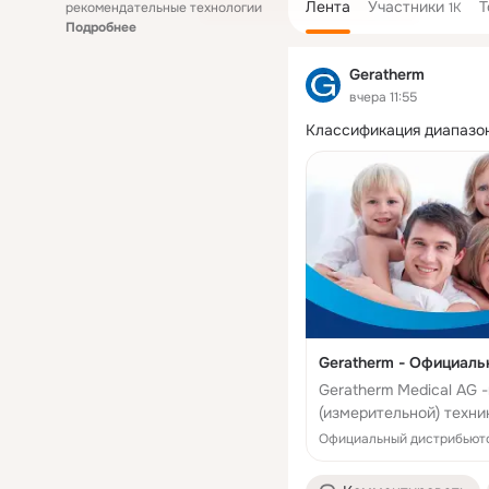
Лента
Участники
Т
рекомендательные технологии
1K
Подробнее
Geratherm
вчера 11:55
Классификация диапазон
Geratherm - Официаль
Geratherm Medical AG
(измерительной) техн
обогревательные сист
Официальный дистрибьюто
исследования б...