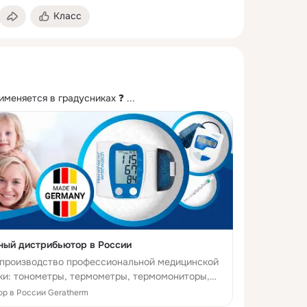
Класс
именяется в градусниках ❓
 ...
ный дистрибьютор в России
 -производство профессиональной медицинской
ики: тонометры, термометры, термомониторы,
емы, для своевременной и точной диагностики и
р в России Geratherm