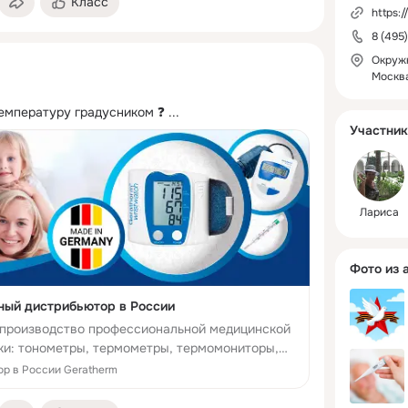
Класс
https:/
8 (495
Окружн
Москв
емпературу градусником ❓
 ...
Участник
Лариса
Фото из 
ный дистрибьютор в России
 -производство профессиональной медицинской
ики: тонометры, термометры, термомониторы,
емы, для своевременной и точной диагностики и
р в России Geratherm