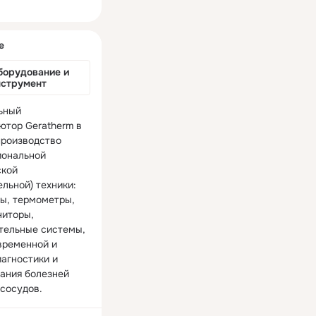
ная
е
борудование и 
нструмент
ный 
ютор Geratherm в 
производство 
ональной 
кой 
льной) техники: 
ы, термометры, 
иторы, 
тельные системы, 
временной и 
агностики и 
ания болезней 
 сосудов.