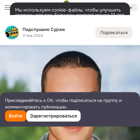
Войти
Мы используем cookie-файлы, чтобы улучшить
сервисы для вас. Если ваш возраст менее 13 лет,
настроить cookie-файлы должен ваш законный
Подслушано Сураж
представитель.
Больше информации
Подслушано Сураж
Подписаться
Разрешить все
Настроить
Лента
Участники
Темы
Фото
Подарки
1.1K
1K
438
17 янв 2024
Дополнительная
колонка
Всё
1 004
Обсуждаемые
Присоединяйтесь к ОК, чтобы подписаться на группу и
комментировать публикации.
Войти
Зарегистрироваться