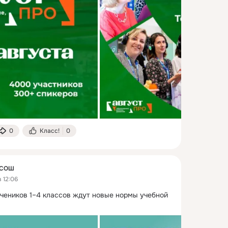
0
Класс!
0
 СОШ
 12:06
учеников 1–4 классов ждут новые нормы учебной 