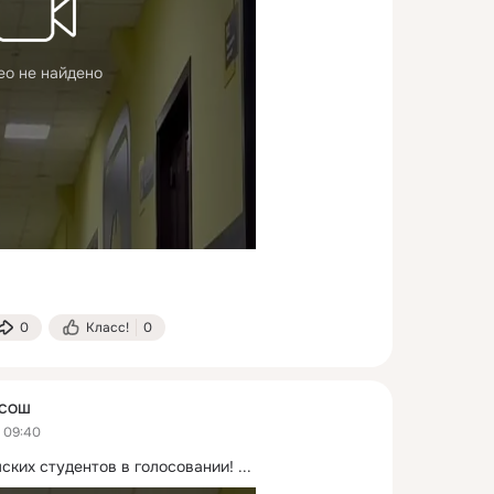
ео не найдено
0
Класс!
0
 СОШ
 09:40
ских студентов в голосовании!
 ...