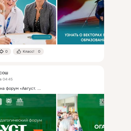
0
Класс!
0
 СОШ
в 04:45
на форум «Август.
 ...