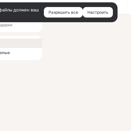
Войти
e-файлы должен ваш
Разрешить все
Настроить
Правая
одарки
колонка
ная
емые