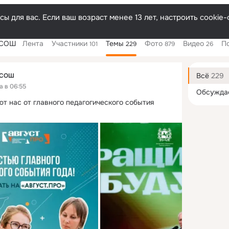
ы для вас. Если ваш возраст менее 13 лет, настроить cooki
 СОШ
Лента
Участники
Темы
Фото
Видео
П
101
229
879
26
Дополнитель
колонка
Всё
229
 СОШ
а в 06:55
Обсужда
ют нас от главного педагогического события 