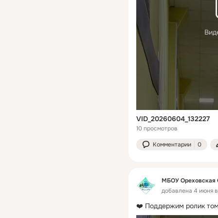
Вид
VID_20260604_132227
10 просмотров
Комментарии
0
МБОУ Ореховская
добавлена 4 июня в
❤️ Поддержим ролик том