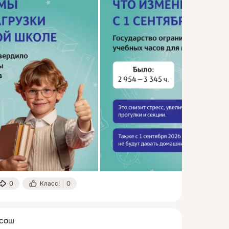
0
Класс!
0
 СОШ