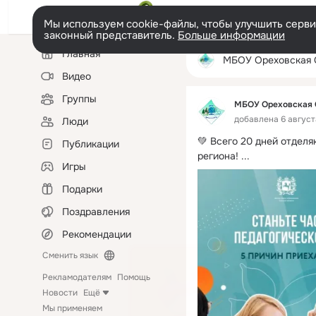
Мы используем cookie-файлы, чтобы улучшить сервис
законный представитель.
Больше информации
Левая
Главная
колонка
МБОУ Ореховская
Видео
Группы
МБОУ Ореховская
добавлена 6 август
Люди
💚 Всего 20 дней отделя
Публикации
региона!
 ...
Игры
Подарки
Поздравления
Рекомендации
Сменить язык
Рекламодателям
Помощь
Новости
Ещё
Мы применяем