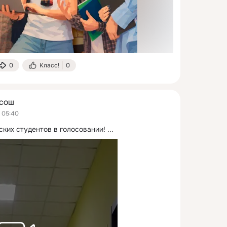
0
Класс!
0
 СОШ
в 05:40
ких студентов в голосовании!
 ...