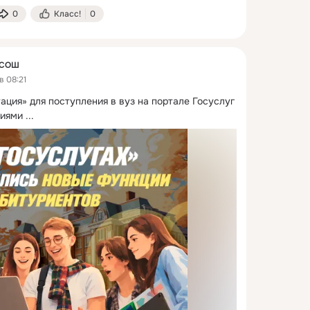
0
Класс!
0
 СОШ
в 08:21
ция» для поступления в вуз на портале Госуслуг 
циями
 ...