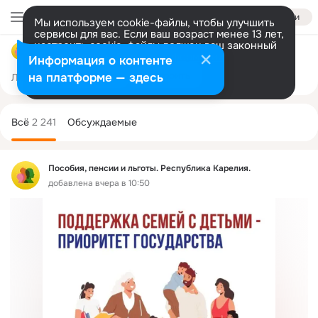
Войти
Мы используем cookie-файлы, чтобы улучшить
сервисы для вас. Если ваш возраст менее 13 лет,
настроить cookie-файлы должен ваш законный
Пособия, пенсии и льготы. Республика Карелия.
представитель.
Больше информации
Информация о контенте
Разрешить все
Настроить
на платформе — здесь
Лента
Участники
Темы
Фото
Ещё
116
2.2K
1.9K
Дополнительная
колонка
Всё
2 241
Обсуждаемые
Пособия, пенсии и льготы. Республика Карелия.
добавлена вчера в 10:50