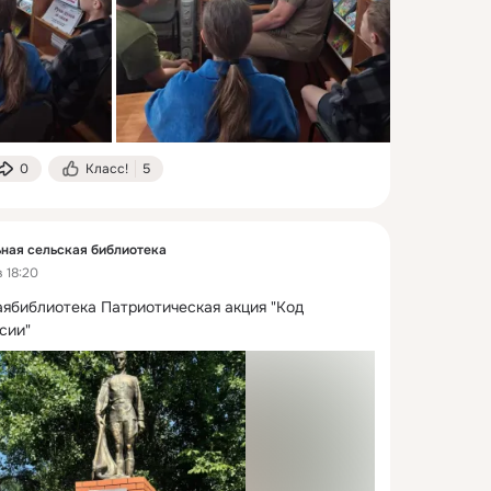
0
Класс!
5
ная сельская библиотека
 18:20
библиотека Патриотическая акция "Код 
сии"