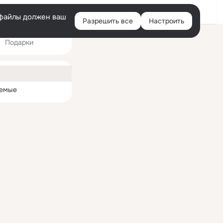
Войти
e-файлы должен ваш
Разрешить все
Настроить
Правая
Подарки
колонка
ная
емые