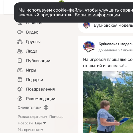
Мы используем cookie-файлы, чтобы улучшить сервис
законный представитель.
Больше информации
Левая
Главная
колонка
Бубновская модельная сельская 
Видео
Группы
Бубновская модель
добавлена 27 июня в
Люди
На игровой площадке со
Публикации
открытий и веселья!
 ...
Игры
Подарки
Поздравления
Рекомендации
Сменить язык
Рекламодателям
Помощь
Новости
Ещё
Мы применяем