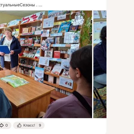
туальныеСезоны .
 ...
0
Класс!
9