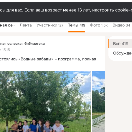
ы для вас. Если ваш возраст менее 13 лет, настроить cooki
библиотека
Лента
Участники
Темы
Фото
Видео
127
419
1.5K
34
Дополнитель
колонка
Всё
419
ная сельская библиотека
 15:15
Обсужда
стоялись «Водные забавы» – программа, полная 