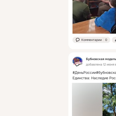
Комментарии
0
Бубновская модель
добавлена 12 июня в
#ДеньРоссии#бубновская
Единства: Наследие Рос