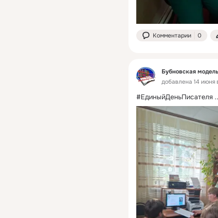
Комментарии
0
Бубновская модель
добавлена 14 июня в
#ЕдиныйДеньПисателя
 .