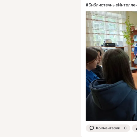
#БиблиотечныеИнтеллек
Комментарии
0