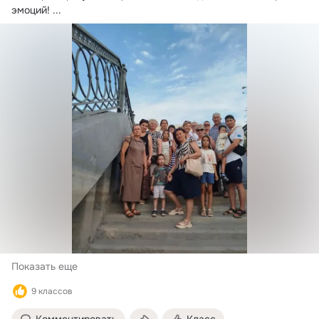
эмоций!
 ...
Показать еще
9 классов