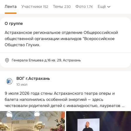
Лента
Участники
Темы
Фото
Ещё
152
230
1.7K
Дополнительная
О группе
колонка
Астраханское региональное отделение Общероссийской 
общественной организации инвалидов "Всероссийское 
Общество Глухих.
Генерала Епишева д.16 кв. 29, Астрахань
ВОГ г.Астрахань
10 июл
9 июля 2026 года стены Астраханского театра оперы и 
балета наполнились особенной энергией — здесь 
чествовали родителей детей с инвалидностью, лауреатов 
Всероссийской премии «Особенное счастье».
 ...