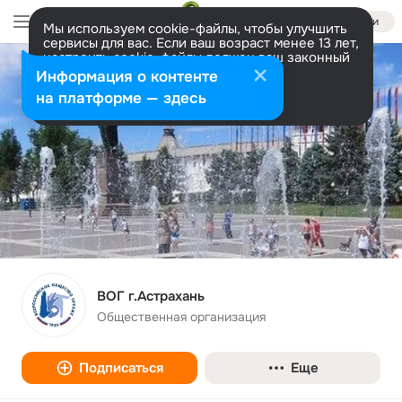
Войти
Мы используем cookie-файлы, чтобы улучшить
сервисы для вас. Если ваш возраст менее 13 лет,
настроить cookie-файлы должен ваш законный
представитель.
Больше информации
Информация о контенте
Разрешить все
Настроить
на платформе — здесь
ВОГ г.Астрахань
Общественная организация
Подписаться
Еще