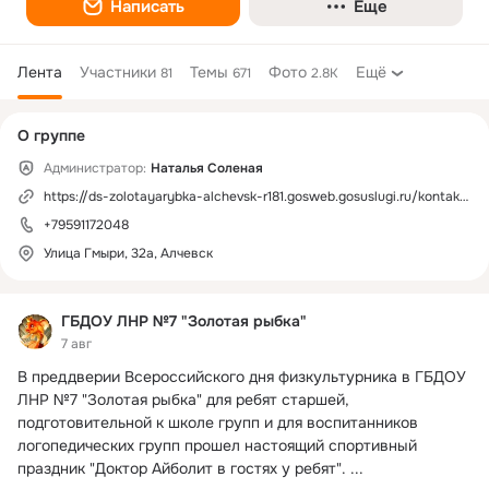
Написать
Еще
Лента
Участники
Темы
Фото
Ещё
81
671
2.8K
Дополнительная
О группе
колонка
Администратор:
Наталья Соленая
https://ds-zolotayarybka-alchevsk-r181.gosweb.gosuslugi.ru/kontakty/
+79591172048
Улица Гмыри, 32а, Алчевск
ГБДОУ ЛНР №7 "Золотая рыбка"
7 авг
В преддверии Всероссийского дня физкультурника в ГБДОУ 
ЛНР №7 "Золотая рыбка" для ребят старшей, 
подготовительной к школе групп и для воспитанников 
логопедических групп прошел настоящий спортивный 
праздник "Доктор Айболит в гостях у ребят".
 ...