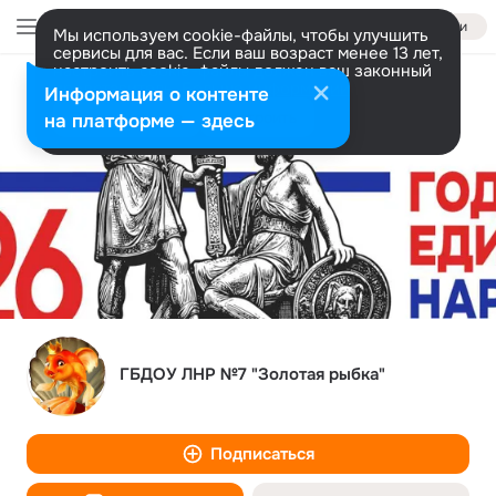
Войти
Мы используем cookie-файлы, чтобы улучшить
сервисы для вас. Если ваш возраст менее 13 лет,
настроить cookie-файлы должен ваш законный
представитель.
Больше информации
Информация о контенте
Разрешить все
Настроить
на платформе — здесь
ГБДОУ ЛНР №7 "Золотая рыбка"
Подписаться