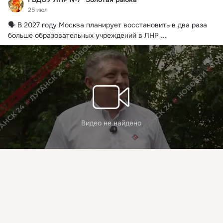
25 июл
🗣️ В 2027 году Москва планирует восстановить в два раза 
больше образовательных учреждений в ЛНР
 ...
Видео не найдено
Присоединяйтесь к ОК, чтобы подписаться на группу и
Цемкало
комментировать публикации.
14 просмотров
Войти
Зарегистрироваться
Комментировать
Класс