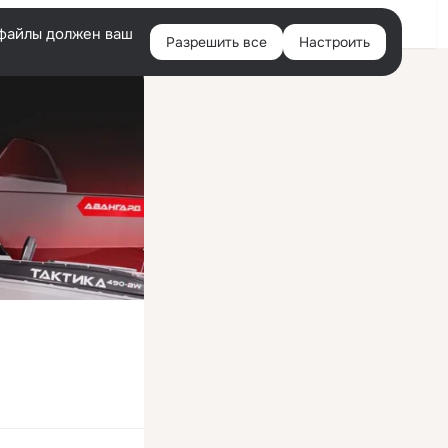
Войти
e-файлы должен ваш
Разрешить все
Настроить
Правая
колонка