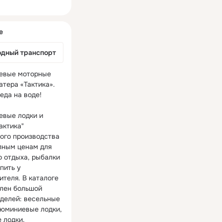
ная
е
одный транспорт
вые моторные 
атера «Тактика». 
да на воде!

вые лодки и 
актика" 
ого производства 
пным ценам для 
о отдыха, рыбалки 
ить у 
теля. В каталоге 
лен большой 
делей: весельные 
люминиевые лодки, 
 лодки, 