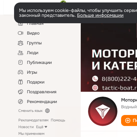
Мы используем cookie-файлы, чтобы улучшить сервис
законный представитель.
Больше информации
Левая
Главная
колонка
Видео
Группы
Люди
Публикации
Игры
Подарки
Поздравления
Моторн
Рекомендации
Водный
Сменить язык
П
Рекламодателям
Помощь
Новости
Ещё
Мы применяем