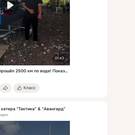
01:43
Авангард 4.4 ДС ПРО - прошёл 2500 км по воде! Показываем состояние лодки
Класс
катера "Тактика" & "Авангард"
идео