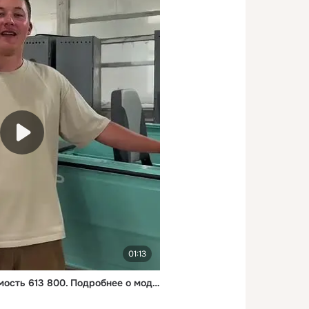
01:13
Тактика 460 ПРО - стоимость 613 800. Подробнее о модели : https://tactic-boat.ru/motornye-lodki-i-katera/alyuminievaya-lodka-taktika-460pro-fish Остались вопросы : 8-800-222-48-68