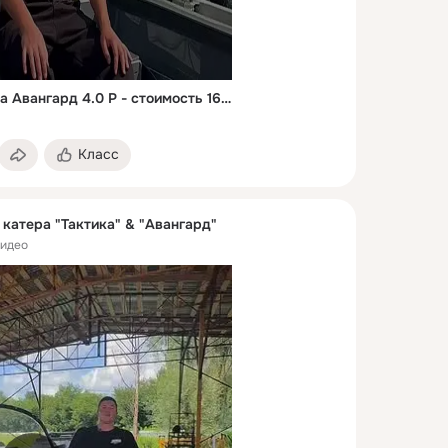
Полипропиленовая лодка Авангард 4.0 Р - стоимость 168 000. Показываем обновления, как вам? Подробнее о модели: https://avangard-boat.ru/avangard-4-0r
Класс
катера "Тактика" & "Авангард"
видео