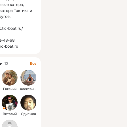
вые катера, 
атера Тактика и 
угое.

ctic-boat.ru/

2-48-68

ic-boat.ru
и
13
Все
Евгений
Александр
Виталий
Одилжон