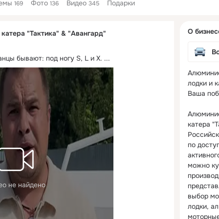
емы
Фото
Видео
Подарки
169
136
345
Дополнитель
О бизнес
катера "Тактика" & "Авангард"
колонка
В
нцы бывают: под ногу S, L и X.
 ...
Алюминие
лодки и к
Ваша побе
Алюминие
катера "Т
Российск
по досту
активног
можно куп
производи
ео не найдено
представ
выбор мо
лодки, а
моторные