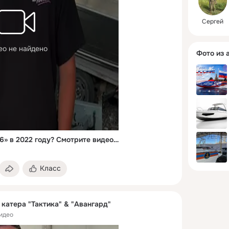
Сергей
ео не найдено
Фото из 
Каким был «Авангард 3.6» в 2022 году? Смотрите видео: мы покажем тот самый «Авангард» 4-летней давности — и вы сами увидите, как далеко мы шагнули. По всем интересующим вопросам - 8 800 222 4868.
Класс
катера "Тактика" & "Авангард"
идео