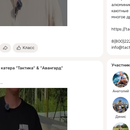
алюминие
каютные к
многое др
https://ta
8(800)22
info@tact
Класс
Участник
катера "Тактика" & "Авангард"
...
Анатолий
Денис