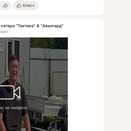
Класс
катера "Тактика" & "Авангард"
видео
ео не найдено