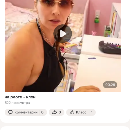
00:26
на раоте - клон
522 просмотра
Комментарии
0
0
Класс!
1