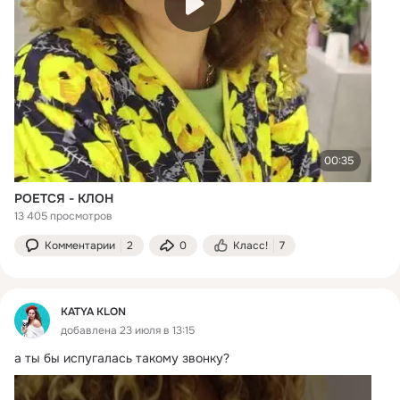
00:35
РОЕТСЯ - КЛОН
13 405 просмотров
Комментарии
2
0
Класс!
7
KATYA KLON
добавлена 23 июля в 13:15
а ты бы испугалась такому звонку?