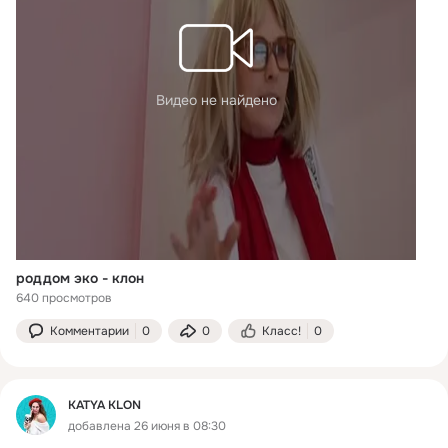
Видео не найдено
роддом эко - клон
640 просмотров
Комментарии
0
0
Класс!
0
KATYA KLON
добавлена 26 июня в 08:30