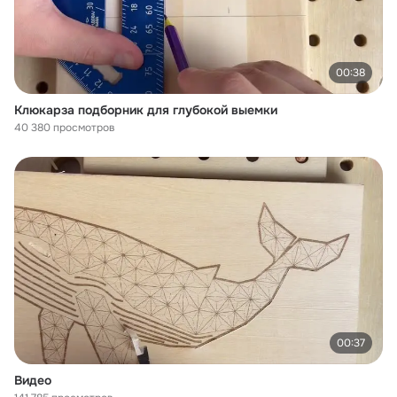
00:38
Клюкарза подборник для глубокой выемки
40 380 просмотров
00:37
Видео