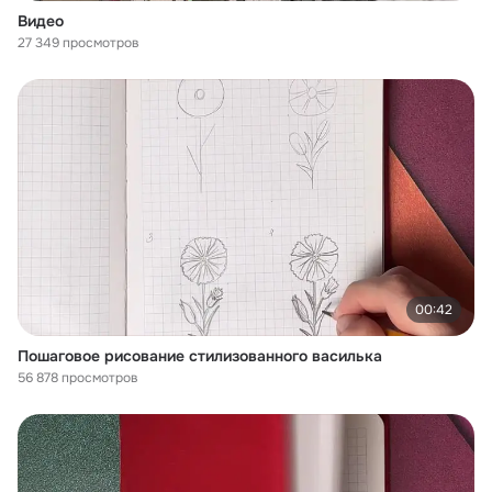
Видео
27 349 просмотров
00:42
Пошаговое рисование стилизованного василька
56 878 просмотров