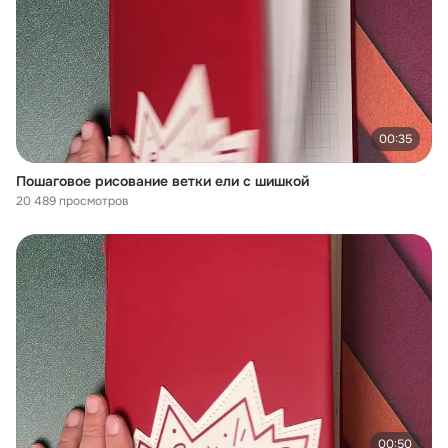
00:35
Пошаговое рисование ветки ели с шишкой
20 489 просмотров
00:50