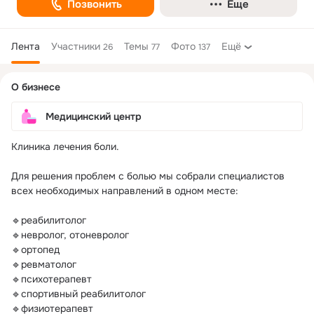
Позвонить
Еще
Лента
Участники
Темы
Фото
Ещё
26
77
137
Дополнительная
О бизнесе
колонка
Медицинский центр
Клиника лечения боли.

Для решения проблем с болью мы собрали специалистов 
всех необходимых направлений в одном месте:

🔹реабилитолог

🔹невролог, отоневролог

🔹ортопед

🔹ревматолог

🔹психотерапевт

🔹спортивный реабилитолог

🔹физиотерапевт
