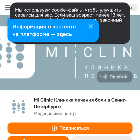
Войти
Мы используем cookie-файлы, чтобы улучшить
сервисы для вас. Если ваш возраст менее 13 лет,
настроить cookie-файлы должен ваш законный
представитель.
Больше информации
Информация о контенте
Разрешить все
Настроить
на платформе — здесь
Перейти
Mi Clinic Клиника лечения боли в Санкт-
Петербурге
Медицинский центр
Подписаться