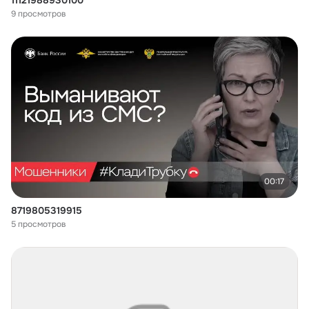
11121988930100
9 просмотров
00:17
8719805319915
5 просмотров