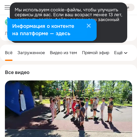
Войти
Мы используем cookie-файлы, чтобы улучшить
сервисы для вас. Если ваш возраст менее 13 лет,
настроить cookie-файлы должен ваш законный
МБДОУ "Детский сад № 276"
представитель.
Больше информации
Информация о контенте
Разрешить все
Настроить
на платформе — здесь
Лента
Участники
Темы
Фото
Ещё
63
1.6K
4.1K
Дополнительная
колонка
Всё
Загруженное
Видео из тем
Прямой эфир
Ещё
Все видео