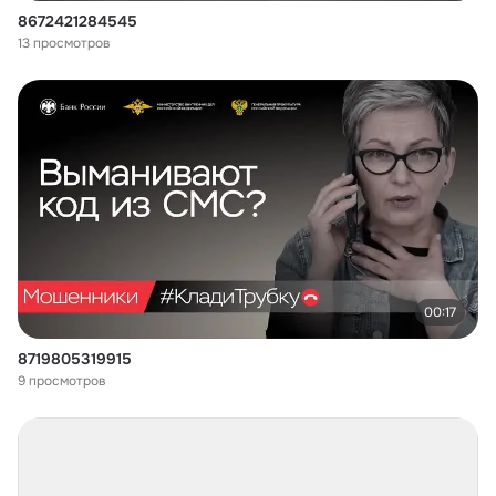
8672421284545
13 просмотров
00:17
8719805319915
9 просмотров