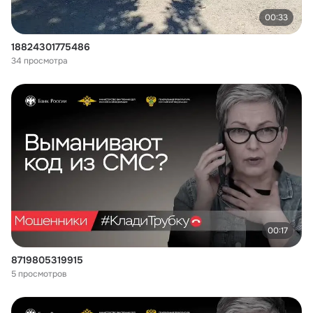
00:33
18824301775486
34 просмотра
00:17
8719805319915
5 просмотров