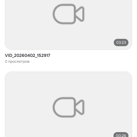
03:23
VID_20260402_152917
0 просмотров
00:26