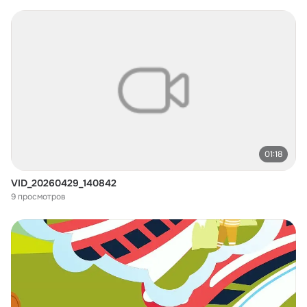
01:18
VID_20260429_140842
9 просмотров