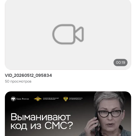
00:19
VID_20260512_095834
50 просмотров