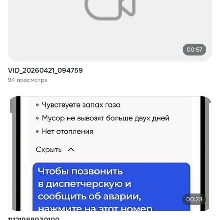
00:57
VID_20260421_094759
94 просмотра
00:23