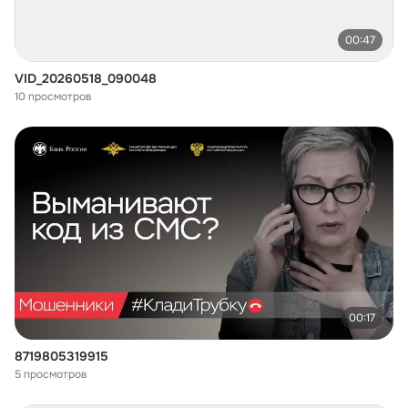
00:47
VID_20260518_090048
10 просмотров
00:17
8719805319915
5 просмотров