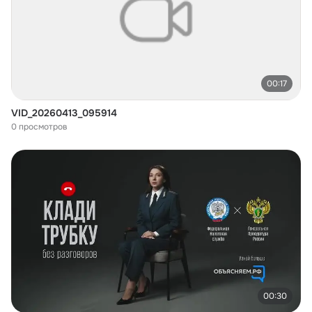
00:17
VID_20260413_095914
0 просмотров
00:30