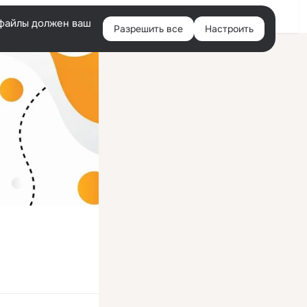
Войти
e-файлы должен ваш
Разрешить все
Настроить
Правая
колонка