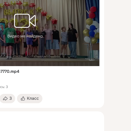
Видео не найдено
47770.mp4
сь: 3
3
Класс