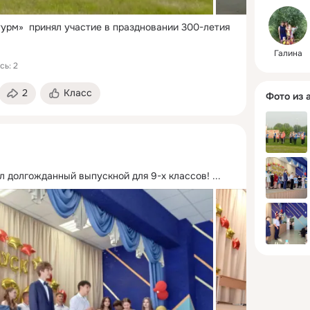
рм»  принял участие в праздновании 300-летия 
Галина
сь: 2
2
Класс
Фото из 
л долгожданный выпускной для 9-х классов!
 ...