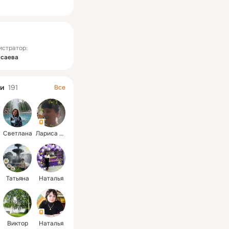
ная
истратор:
Исаева
и
191
Все
Светлана
Лариса федоровна
Татьяна
Наталья
Виктор
Наталья