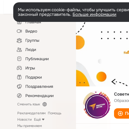
Мы используем cookie-файлы, чтобы улучшить сервис
законный представитель.
Больше информации
Левая
Главная
колонка
Видео
Группы
Люди
Публикации
Игры
Подарки
Поздравления
Советн
Рекомендации
Образо
Сменить язык
П
Рекламодателям
Помощь
Новости
Ещё
Мы применяем