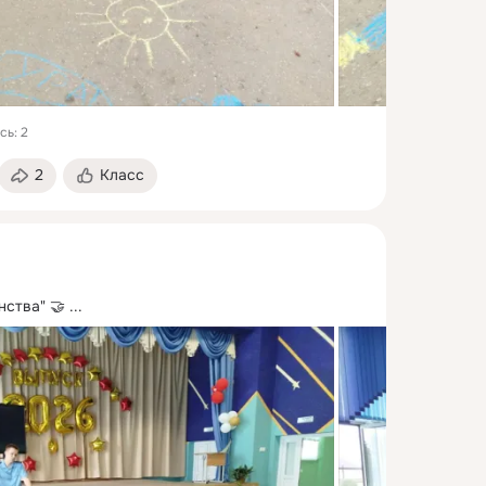
сь: 2
2
Класс
нства" 🤝
 ...