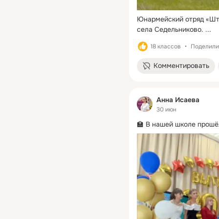
Юнармейский отряд «Шту
села Седельниково.
 ...
18 классов
Поделили
Комментировать
Анна Исаева
30 июн
🏫 В нашей школе прошё