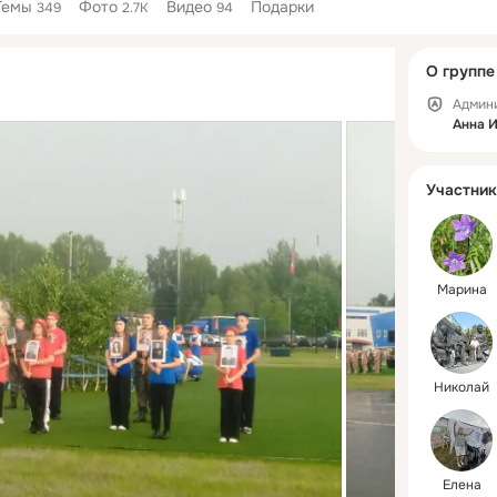
Темы
Фото
Видео
Подарки
349
2.7K
94
Дополнитель
О группе
колонка
Админ
Анна 
Участник
Марина
Николай
Елена