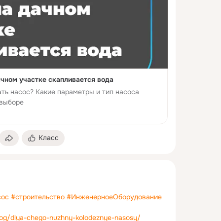
ачном участке скапливается вода
ть насос? Какие параметры и тип насоса
 выборе
Класс
сос
#строительство
#ИнженерноеОборудование
blog/dlya-chego-nuzhny-kolodeznye-nasosy/