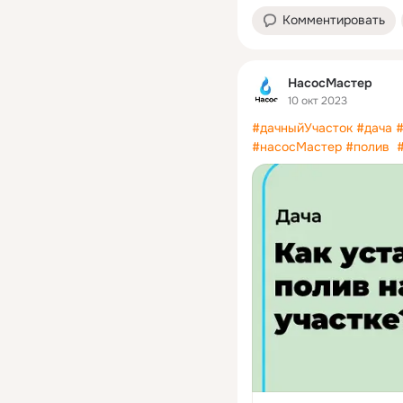
Комментировать
НасосМастер
10 окт 2023
#дачныйУчасток
#дача
#
#насосМастер
#полив