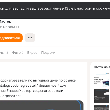
ы для вас. Если ваш возраст менее 13 лет, настроить cooki
Мастер
 и магазины
одписаться
емы
Фото
Видео
Подарки
15
9
Дополнитель
Фото из 
колонка
одонагреватели по выгодной цене по ссылке :
atalog/vodonagrevateli/ #квартира #дом 
ие #насосМастер #водонагреватели 
онагреватели