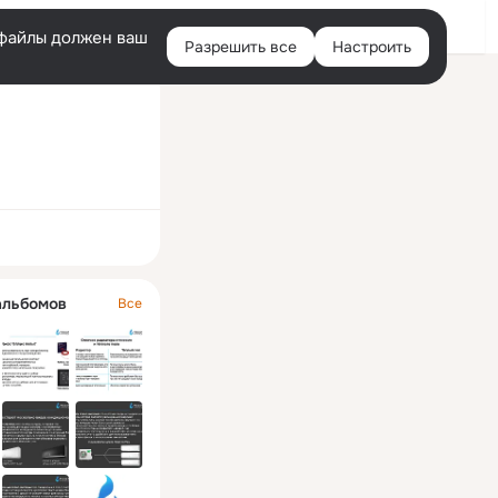
Войти
e-файлы должен ваш
Разрешить все
Настроить
Правая
колонка
ная
альбомов
Все