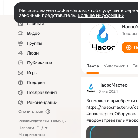
Мы используем cookie-файлы, чтобы улучшить сервис
законный представитель.
Больше информации
Левая
Главная
колонка
Насос
Видео
Товары
Группы
П
Люди
Публикации
Лента
Участники
Т
1
Игры
Подарки
НасосМастер
5 янв 2024
Поздравления
Вы можете приобрести в
Рекомендации
https://nasosmaster.ru/c
Сменить язык
#инженерноеОборудован
#водонагреватель #вод
Рекламодателям
Помощь
Новости
Ещё
Мы применяем