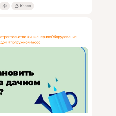
Класс
строительство
#инженерноеОборудование
#дом
#погружнойНасос