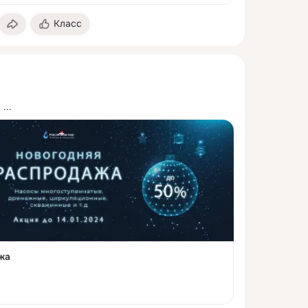
Класс
!
 ...
жа