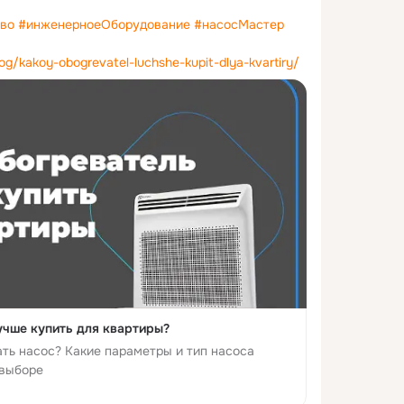
тво
#инженерноеОборудование
#насосМастер
log/kakoy-obogrevatel-luchshe-kupit-dlya-kvartiry/
учше купить для квартиры?
ть насос? Какие параметры и тип насоса
 выборе