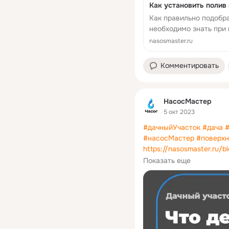
Как устан
Как правильно подобра
необходимо знать при
nasosmaster.ru
Комментировать
НасосМастер
5 окт 2023
#дачныйУчасток
#дача
#
#насосМастер
#поверх
https://nasosmaster.ru/b
skaplivaetsya-voda/
Показать еще