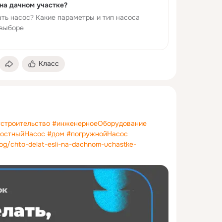
овить полив на дачном участке?
ть насос? Какие параметры и тип насоса
 выборе
Класс
строительство
#инженерноеОборудование
ностныйНасос
#дом
#погружнойНасос
log/chto-delat-esli-na-dachnom-uchastke-