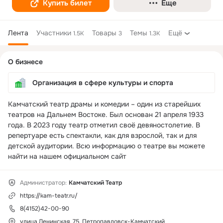
Купить билет
Еще
Лента
Участники
Товары
Темы
Ещё
1.5K
3
1.3K
Дополнительная
О бизнесе
колонка
Организация в сфере культуры и спорта
Камчатский театр драмы и комедии – один из старейших 
театров на Дальнем Востоке. Был основан 21 апреля 1933 
года. В 2023 году театр отметил своё девяностолетие. В 
репертуаре есть спектакли, как для взрослой, так и для 
детской аудитории. Всю информацию о театре вы можете 
найти на нашем официальном сайт
Администратор:
Камчатский Театр
https://kam-teatr.ru/
8(4152)42-00-90
улица Ленинская, 75, Петропавловск-Камчатский