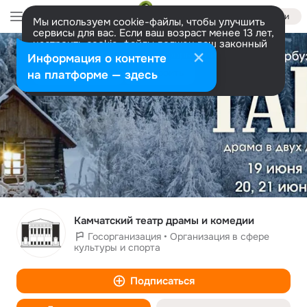
Войти
Мы используем cookie-файлы, чтобы улучшить
сервисы для вас. Если ваш возраст менее 13 лет,
настроить cookie-файлы должен ваш законный
представитель.
Больше информации
Информация о контенте
Разрешить все
Настроить
на платформе — здесь
Камчатский театр драмы и комедии
Госорганизация • Организация в сфере
культуры и спорта
Подписаться