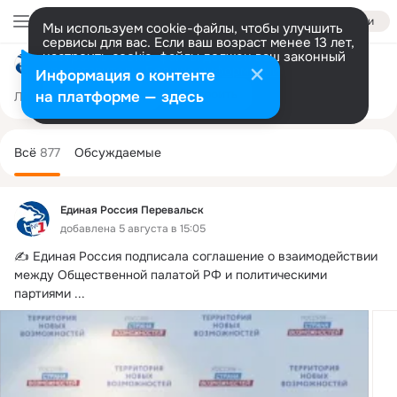
Войти
Мы используем cookie-файлы, чтобы улучшить
сервисы для вас. Если ваш возраст менее 13 лет,
настроить cookie-файлы должен ваш законный
Единая Россия Перевальск
представитель.
Больше информации
Информация о контенте
Разрешить все
Настроить
на платформе — здесь
Лента
Участники
Темы
Фото
Ещё
132
877
1.4K
Дополнительная
колонка
Всё
877
Обсуждаемые
Единая Россия Перевальск
добавлена 5 августа в 15:05
✍ Единая Россия подписала соглашение о взаимодействии 
между Общественной палатой РФ и политическими 
партиями
 ...