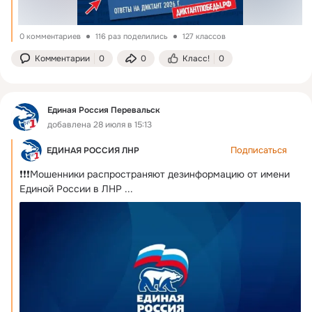
0 комментариев
116 раз поделились
127 классов
Комментарии
0
0
Класс!
0
Единая Россия Перевальск
добавлена 28 июля в 15:13
Подписаться
ЕДИНАЯ РОССИЯ ЛНР
❗❗❗Мошенники распространяют дезинформацию от имени 
Единой России в ЛНР
 ...