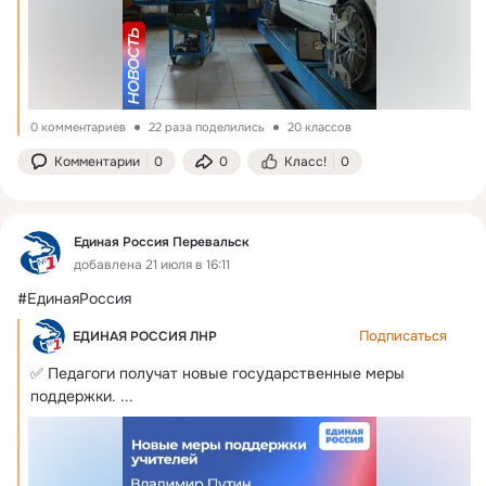
0 комментариев
22 раза поделились
20 классов
Комментарии
0
0
Класс!
0
Единая Россия Перевальск
добавлена 21 июля в 16:11
#ЕдинаяРоссия
Подписаться
ЕДИНАЯ РОССИЯ ЛНР
✅ Педагоги получат новые государственные меры 
поддержки.
 ...