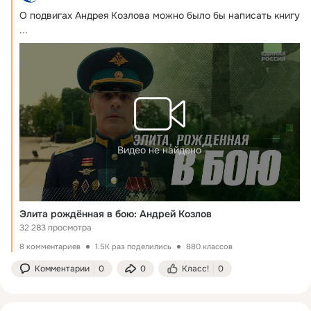
О подвигах Андрея Козлова можно было бы написать книгу
...
Видео не найдено
Элита рождённая в бою: Андрей Козлов
32 283 просмотра
8 комментариев
1.5K раз поделились
880 классов
Комментарии
0
0
Класс!
0