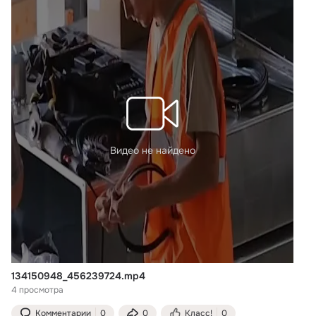
Видео не найдено
134150948_456239724.mp4
4 просмотра
Комментарии
0
0
Класс!
0