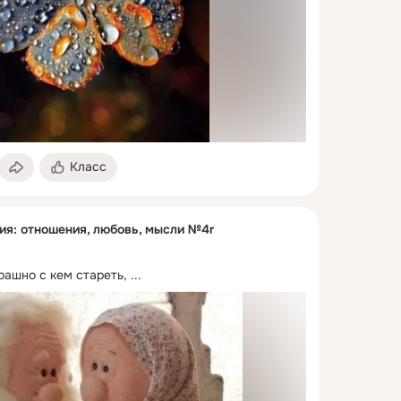
Класс
ия: отношения, любовь, мысли №4r
рашно с кем стареть,
 ...