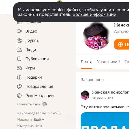
Мы используем cookie-файлы, чтобы улучшить сервис
законный представитель.
Больше информации
Левая
Главная
колонка
Женска
Видео
Автомо
Группы
П
Люди
Публикации
Лента
Участники
Т
7
Игры
Подарки
Закреплено
Поздравления
Женская психолог
Рекомендации
28 июл 2023
Сменить язык
Эту автонаполняемую ко
Рекламодателям
Помощь
Новости
Ещё
Мы применяем