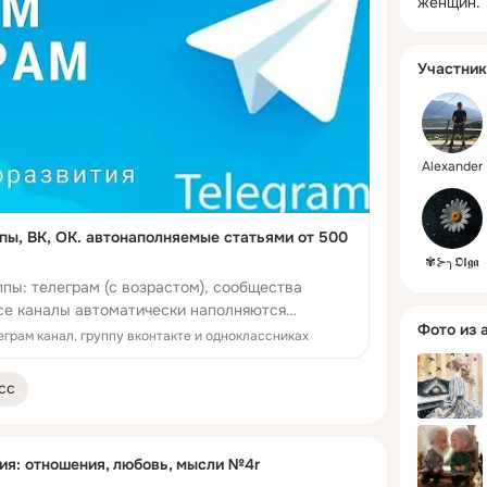
женщин.
Участник
Alexander
пы, ВК, ОК. автонаполняемые статьями от 500
✾⊱╮𝕺𝖑𝖌𝖆
пы: телеграм (с возрастом), сообщества
Все каналы автоматически наполняются
Фото из 
точников.
леграм канал, группу вконтакте и одноклассниках
сс
ия: отношения, любовь, мысли №4r