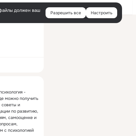
Войти
e-файлы должен ваш
Разрешить все
Настроить
Правая
колонка
ная
сихология - 
де можно получить 
 советы и 
ации по развитию, 
ям, самооценке и 
опросам, 
м с психологией 