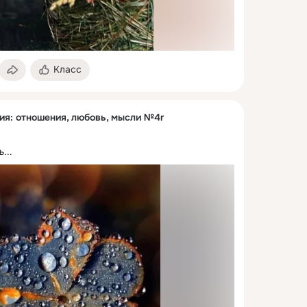
Класс
ия: отношения, любовь, мысли №4r
...