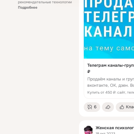
рекомендательные технологии
Подробнее
Телеграм каналы-груп
₽
Продаём каналы и груп
вконтакте, ОК, дзен. 
статьями из сайтов ис
Купить от 450 ₽: сайт, те
6
Кла
Женская психолог
18 окт 2023