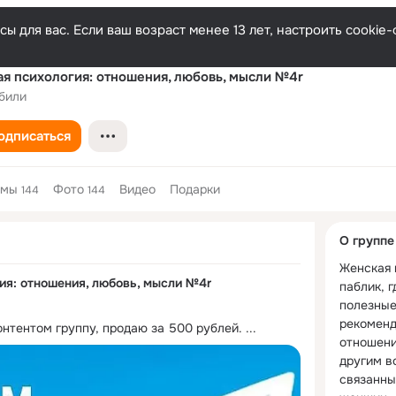
ы для вас. Если ваш возраст менее 13 лет, настроить cooki
я психология: отношения, любовь, мысли №4r
били
одписаться
емы
Фото
Видео
Подарки
144
144
Дополнитель
О группе
колонка
Женская п
ия: отношения, любовь, мысли №4r
паблик, г
полезные
рекоменд
нтентом группу, продаю за 500 рублей.
 ...
отношени
другим в
связанны