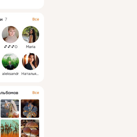
и
7
Все
💕💕💕О
Maria
aleksandr
Наталья🇷🇺
альбомов
Все