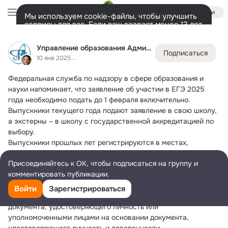
Войти
Мы используем cookie-файлы, чтобы улучшить
сервисы для вас. Если ваш возраст менее 13 лет,
настроить cookie-файлы должен ваш законный
Управление образования Администрации ЗАТО Северск
представитель.
Больше информации
Управление образования Администрации ЗАТО Северск
Подписаться
Разрешить все
Настроить
Лента
Участники
Темы
Фото
Ещё
95
1.2K
3.8K
10 янв 2025
Федеральная служба по надзору в сфере образования и 
Дополнительная
колонка
Всё
1 275
Обсуждаемые
науки напоминает, что заявление об участии в ЕГЭ 2025 
года необходимо подать до 1 февраля включительно.
Выпускники текущего года подают заявление в свою школу, 
а экстерны – в школу с государственной аккредитацией по 
выбору.
Выпускники прошлых лет регистрируются в местах, 
утвержденных региональными органами управления 
Присоединяйтесь к ОК, чтобы подписаться на группу и
образованием. Вся информация доступна на их официальных 
комментировать публикации.
сайтах.
❓Как подать заявление? Лично обучающимися или их 
Войти
Зарегистрироваться
родителями (законными представителями) на основании 
документа, удостоверяющего личность или 
уполномоченными лицами на основании документа, 