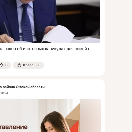
л закон об ипотечных каникулах для семей с 
0
Класс!
8
 района Омской области
11:54