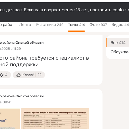
ы для вас. Если ваш возраст менее 13 лет, настроить cooki
ой области
Лента
Участники
Темы
Фото
Видео
249
414
907
4
Дополнитель
колонка
Всё
414
 района Омской области
 2025 в 11:29
Обсужда
о района требуется специалист в 
ной поддержки.
 ...
4
Класс!
22
 района Омской области
в 08:41