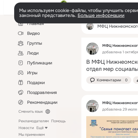
Мы используем cookie-файлы, чтобы улучшить сервис
законный представитель.
Больше информации
Левая
Главная
колонка
МФЦ Нижнеомского района Омск
Видео
Группы
МФЦ Нижнеомского
добавлена 1 октября
Люди
В МФЦ Нижнеомског
Публикации
отдел мер социаль
Игры
Комментарии
0
Подарки
Поздравления
Рекомендации
МФЦ Нижнеомского
добавлена 29 июля 
Сменить язык
Рекламодателям
Помощь
Новости
Ещё
Мы применяем