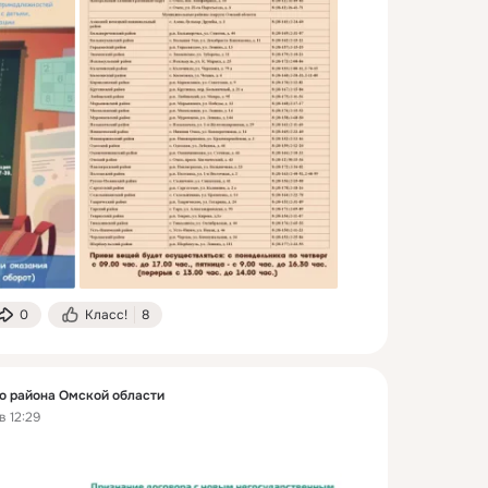
0
Класс!
8
 района Омской области
в 12:29