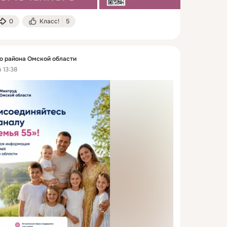
0
Класс!
5
 района Омской области
 13:38