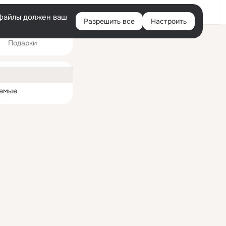
Войти
e-файлы должен ваш
Разрешить все
Настроить
Правая
Подарки
колонка
4
ная
емые