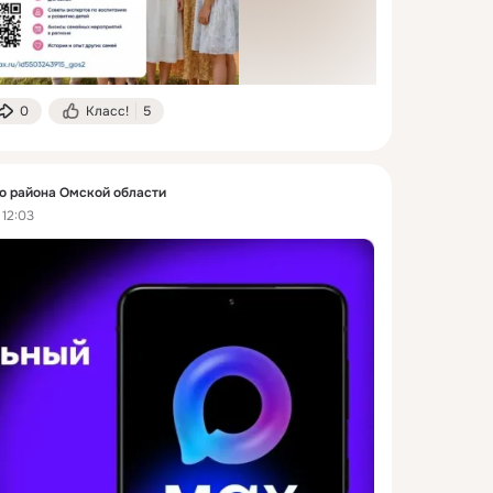
0
Класс!
5
 района Омской области
 12:03