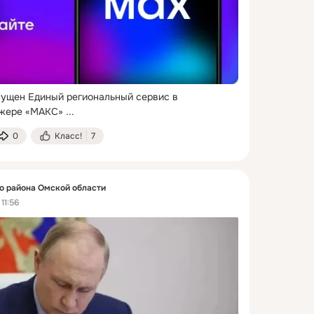
пущен Единый региональный сервис в 
джере «МАКС»
 ...
0
Класс!
7
 района Омской области
11:56