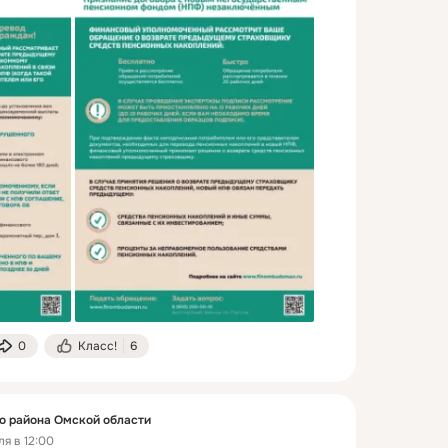
0
Класс!
6
 района Омской области
я в 12:00