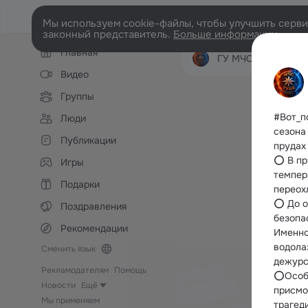
Мы используем cookie-файлы, чтобы улучшить сервис
законный представитель.
Больше информации
Левая
Главная
колонка
ГУ МЧС России по Тульско
Видео
Группы
#Вот_п
Люди
сезона
Публикации
прудах
⭕️ В п
Игры
темпер
Подарки
переох
⭕ До о
Поздравления
безопа
Рекомендации
Именно
водола
Сменить язык
дежурс
Рекламодателям
Помощь
⭕️Особ
Новости
Ещё
присмо
Мы применяем
трагед