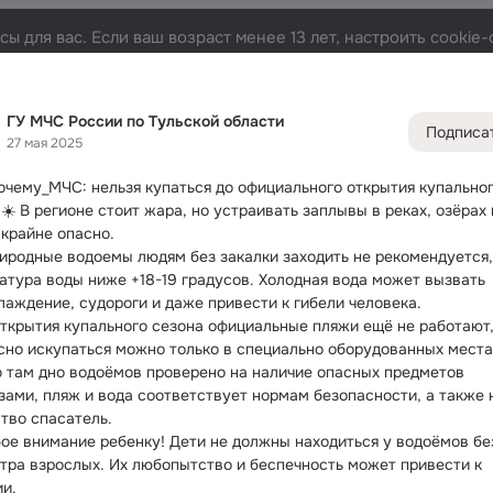
ы для вас. Если ваш возраст менее 13 лет, настроить cooki
й области
Лента
Участники
Темы
Фото
Видео
1K
6.3K
23K
1.4
ГУ МЧС России по Тульской области
Подписа
27 мая 2025
Дополнитель
колонка
Всё
6 38
очему_МЧС: нельзя купаться до официального открытия купальног
Обсужда
 ☀️ В регионе стоит жара, но устраивать заплывы в реках, озёрах и
 крайне опасно.
риродные водоемы людям без закалки заходить не рекомендуется, 
атура воды ниже +18-19 градусов. Холодная вода может вызвать 
лаждение, судороги и даже привести к гибели человека.
ткрытия купального сезона официальные пляжи ещё не работают, 
сно искупаться можно только в специально оборудованных местах
 там дно водоёмов проверено на наличие опасных предметов 
зами, пляж и вода соответствует нормам безопасности, а также н
тво спасатель.
ое внимание ребенку! Дети не должны находиться у водоёмов без
тра взрослых. Их любопытство и беспечность может привести к 
ии.