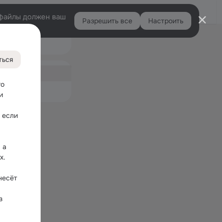
Войти
e-файлы должен ваш
Разрешить все
Настроить
Правая
Ещё
колонка
K
ться
ная
4
о 
емые
 
если 
а 
. 
есёт 
 