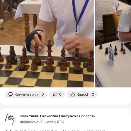
Комментарии
0
0
Класс!
0
Защитники Отечества I Калужская область
добавлена 30 июля в 17:57