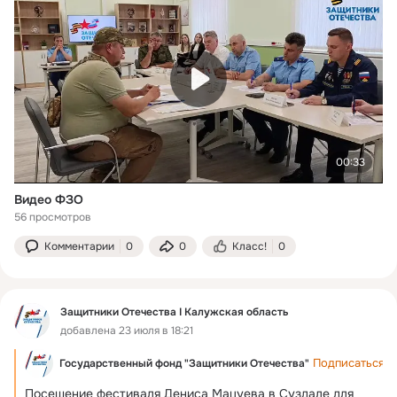
00:33
Видео ФЗО
56 просмотров
Комментарии
0
0
Класс!
0
Защитники Отечества I Калужская область
добавлена 23 июля в 18:21
Подписаться
Государственный фонд "Защитники Отечества"
Посещение фестиваля Дениса Мацуева в Суздале для 