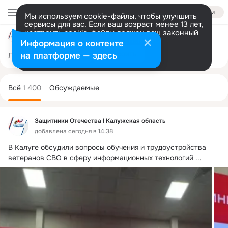
Войти
Мы используем cookie-файлы, чтобы улучшить
сервисы для вас. Если ваш возраст менее 13 лет,
настроить cookie-файлы должен ваш законный
Защитники Отечества I Калужская область
представитель.
Больше информации
Информация о контенте
Разрешить все
Настроить
на платформе — здесь
Лента
Участники
Темы
Фото
Ещё
97
1.3K
3.8K
Дополнительная
колонка
Всё
1 400
Обсуждаемые
Защитники Отечества I Калужская область
добавлена сегодня в 14:38
В Калуге обсудили вопросы обучения и трудоустройства 
ветеранов СВО в сферу информационных технологий
 ...