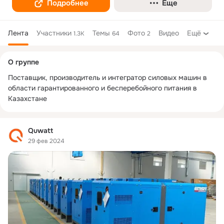
Подробнее
Еще
Лента
Участники
Темы
Фото
Видео
Ещё
1.3K
64
2
Дополнительная
О группе
колонка
Поставщик, производитель и интегратор силовых машин в 
области гарантированного и бесперебойного питания в 
Казахстане
Quwatt
29 фев 2024