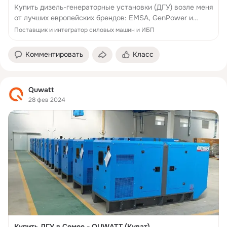
Купить дизель-генераторные установки (ДГУ) возле меня
от лучших европейских брендов: EMSA, GenPower и
Wilson в Усть-Каменогорске
Поставщик и интегратор силовых машин и ИБП
Комментировать
Класс
Quwatt
28 фев 2024
Купить ДГУ в Семее - QUWATT (Куват)