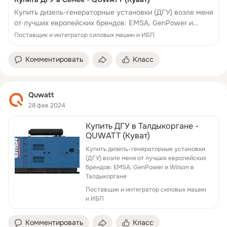
Купить дизель-генераторные установки (ДГУ) возле меня
от лучших европейских брендов: EMSA, GenPower и
Wilson в городе Семей
Поставщик и интегратор силовых машин и ИБП
Комментировать
Класс
Quwatt
28 фев 2024
Купить ДГУ в Талдыкоргане -
QUWATT (Куват)
Купить дизель-генераторные установки
(ДГУ) возле меня от лучших европейских
брендов: EMSA, GenPower и Wilson в
Талдыкоргане
Поставщик и интегратор силовых машин
и ИБП
Комментировать
Класс