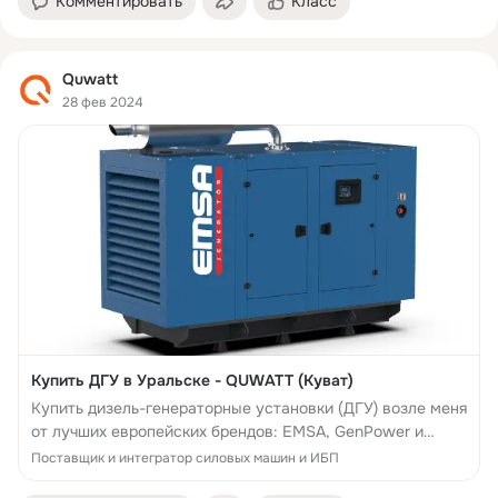
Комментировать
Класс
Quwatt
28 фев 2024
Купить ДГУ в Уральске - QUWATT (Куват)
Купить дизель-генераторные установки (ДГУ) возле меня
от лучших европейских брендов: EMSA, GenPower и
Wilson в Уральске
Поставщик и интегратор силовых машин и ИБП