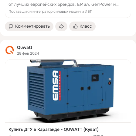
от лучших европейских брендов: EMSA, GenPower и
Wilson в Кокшетау
Поставщик и интегратор силовых машин и ИБП
Комментировать
Класс
Quwatt
28 фев 2024
Купить ДГУ в Караганде - QUWATT (Куват)