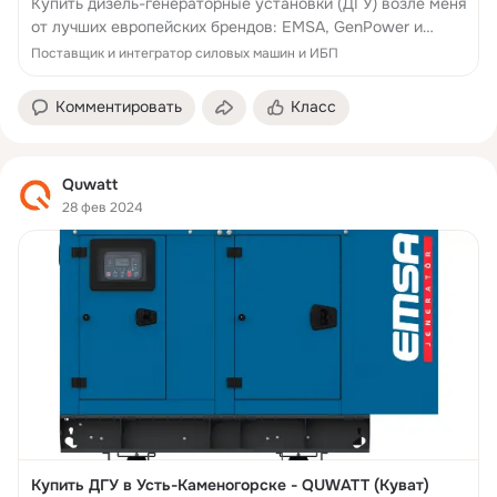
Купить дизель-генераторные установки (ДГУ) возле меня
от лучших европейских брендов: EMSA, GenPower и
Wilson в Караганде
Поставщик и интегратор силовых машин и ИБП
Комментировать
Класс
Quwatt
28 фев 2024
Купить ДГУ в Усть-Каменогорске - QUWATT (Куват)