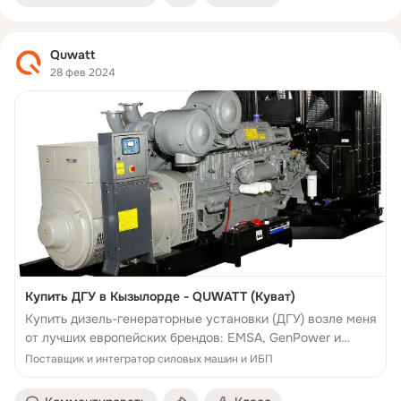
Quwatt
28 фев 2024
Купить ДГУ в Кызылорде - QUWATT (Куват)
Купить дизель-генераторные установки (ДГУ) возле меня
от лучших европейских брендов: EMSA, GenPower и
Wilson в Кызылорде
Поставщик и интегратор силовых машин и ИБП