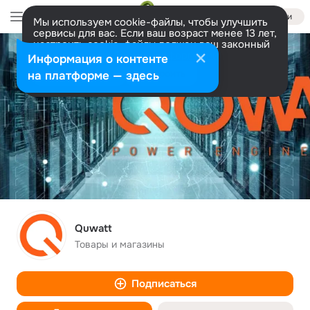
Войти
Мы используем cookie-файлы, чтобы улучшить
сервисы для вас. Если ваш возраст менее 13 лет,
настроить cookie-файлы должен ваш законный
представитель.
Больше информации
Информация о контенте
Разрешить все
Настроить
на платформе — здесь
Quwatt
Товары и магазины
Подписаться