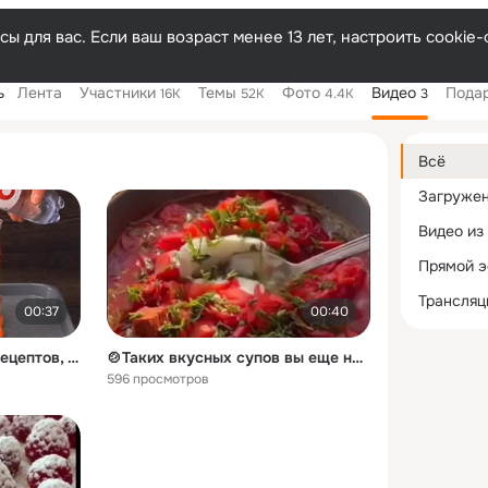
ы для вас. Если ваш возраст менее 13 лет, настроить cooki
ь
Лента
Участники
Темы
Фото
Видео
Пода
16K
52K
4.4K
3
Дополнитель
колонка
Всё
Загруже
Видео из
Прямой 
Трансляц
00:37
00:40
Тут полно офицерских рецептов, которые можно приготовить за 5 минут
🍲Таких вкусных супов вы еще не пробовали
596 просмотров