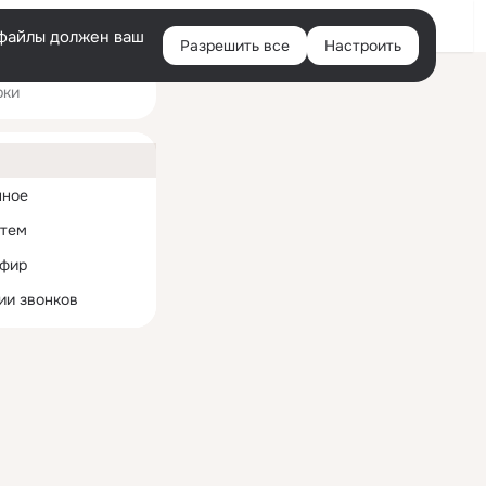
Войти
e-файлы должен ваш
Разрешить все
Настроить
Правая
рки
колонка
ная
нное
 тем
эфир
ии звонков