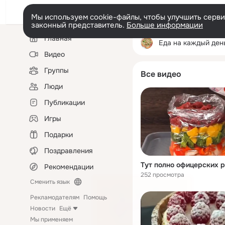
Мы используем cookie-файлы, чтобы улучшить сервис
законный представитель.
Больше информации
Левая
Главная
колонка
Еда на каждый ден
Видео
Группы
Все видео
Люди
Публикации
Игры
Подарки
Поздравления
Рекомендации
252 просмотра
Сменить язык
Рекламодателям
Помощь
Новости
Ещё
Мы применяем