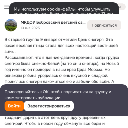
Войти
Мы используем cookie-файлы, чтобы улучшить
сервисы для вас. Если ваш возраст менее 13 лет,
настроить cookie-файлы должен ваш законный
МКДОУ Бобровский детский сад №7 О.В.
МКДОУ Бобровский детский сад №7 О.В.
представитель.
Больше информации
Подписаться
10 янв 2025
Разрешить все
Настроить
Лента
Участники
Темы
Фото
Ещё
53
653
2.6K
В старшей группе 9 января отметили День снегиря.
 Эта 
Дополнительная
яркая весёлая птица стала для всех настоящей вестницей 
колонка
Всё
653
Обсуждаемые
зимы.
Рассказывают, что в давние-давние времена, когда грудка 
снегиря была снежно-белой (на то он и снегирь), на Новый 
год именно он приводил в наши края Деда Мороза. Но 
однажды рябина уродилась очень вкусной и сладкой. 
Принялись снегири лакомиться ею и забыли обо всём. А 
когда вспомнили, было уже 9 января. Новый год наступил, а 
Присоединяйтесь к ОК, чтобы подписаться на группу и
Дед Мороз так и не пришёл. Стыдно стало снегирям за свою 
комментировать публикации.
оплошность. Вот они и покраснели. А может быть это сок 
рябиновых ягод навсегда остался на их грудках. С тех пор 
Войти
Зарегистрироваться
люди и отмечают День снегиря. В Японии существует 
традиция дарить в этот день друг другу деревянных 
снегирей. Чтобы в новом году обмануть все беды и 