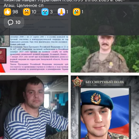
Агаш, Целинное сп
98
10
3
1
1
10