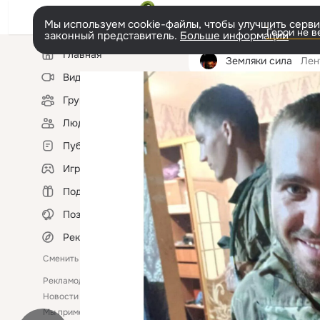
Мы используем cookie-файлы, чтобы улучшить сервис
Герои не 
законный представитель.
Больше информации
Левая
Главная
колонка
Земляки сила
Лен
Видео
Группы
Фотопоток
Фотоальбо
Люди
Публикации
Игры
Подарки
Поздравления
Рекомендации
Сменить язык
Рекламодателям
Помощь
Новости
Ещё
Мы применяем