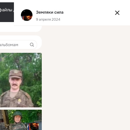
Помощь
Русский
e-файлы должен ваш
Земляки сила
Разрешить все
Настроить
9 апреля 2024
Правая
колонка