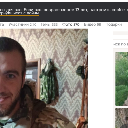
ы для вас. Если ваш возраст менее 13 лет, настроить cooki
вернувшиеся с войны
та
Участники
Темы
Фото
Видео
Подарки
2.1K
333
370
98
мы
11
Поиск
по
альбомам