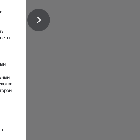
и 
ты 
еты. 
 
ый 
ьный 
отки, 
торой 
ь 