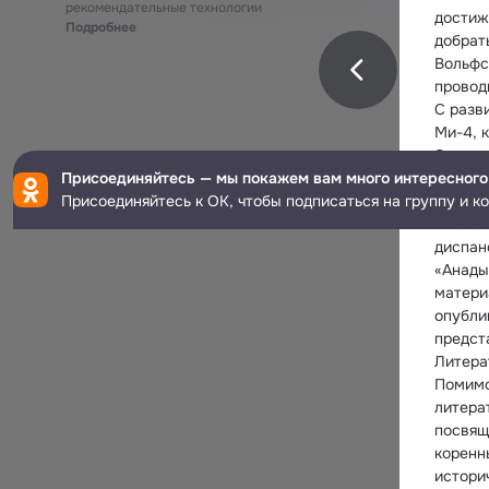
рекомендательные технологии
достиж
Подробнее
добрат
Вольфс
провод
С разв
Ми-4, 
Этот м
Присоединяйтесь — мы покажем вам много интересного
Севере
Присоединяйтесь к ОК, чтобы подписаться на группу и к
Научна
С 1970
диспан
«Анады
матери
опубли
предст
Литера
Помимо
литерат
посвящ
коренн
истори