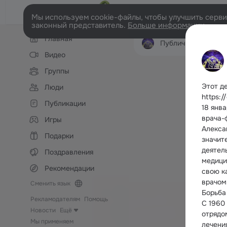
Мы используем cookie-файлы, чтобы улучшить сервис
законный представитель.
Больше информации
Левая
Главная
колонка
Публичная библиотека им. Тан
Видео
Группы
Этот де
Люди
https:/
Публикации
18 янва
врача-
Игры
Алекса
Подарки
значит
деятел
Поздравления
медицин
Рекомендации
свою к
врачом
Сменить язык
Борьба
Рекламодателям
Помощь
С 1960
Новости
Ещё
отрядо
Мы применяем
лечени