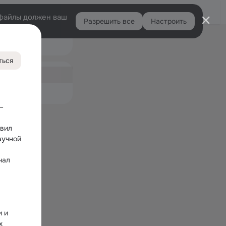
Войти
e-файлы должен ваш
Разрешить все
Настроить
Правая
Ещё
колонка
7
ться
ная
емые
 
вил 
учной 
ал 
 
 и 
 