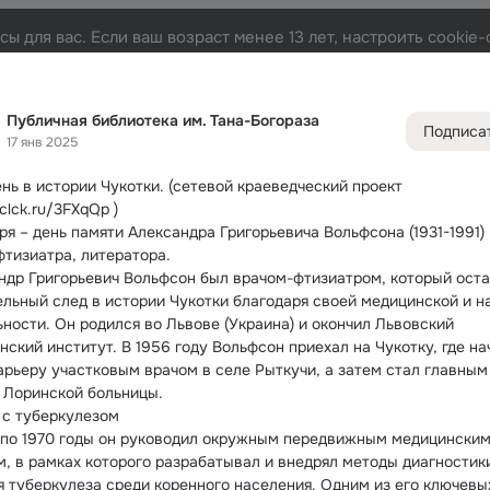
ы для вас. Если ваш возраст менее 13 лет, настроить cooki
а-Богораза
Лента
Участники
Темы
Фото
Видео
70
2.1K
5.9K
23
Публичная библиотека им. Тана-Богораза
Подписа
17 янв 2025
Дополнитель
колонка
Всё
2 128
нь в истории Чукотки.
 (сетевой краеведческий проект 
Обсужда
/clck.ru/3FXqQp )
ря – день памяти Александра Григорьевича Вольфсона (1931-1991) –
фтизиатра, литератора.
ндр Григорьевич Вольфсон был врачом-фтизиатром, который оста
ельный след в истории Чукотки благодаря своей медицинской и на
ьности. Он родился во Львове (Украина) и окончил Львовский 
ский институт. В 1956 году Вольфсон приехал на Чукотку, где нач
арьеру участковым врачом в селе Рыткучи, а затем стал главным 
 Лоринской больницы.
 с туберкулезом
 по 1970 годы он руководил окружным передвижным медицинским
м, в рамках которого разрабатывал и внедрял методы диагностики
я туберкулеза среди коренного населения. Одним из его ключевых