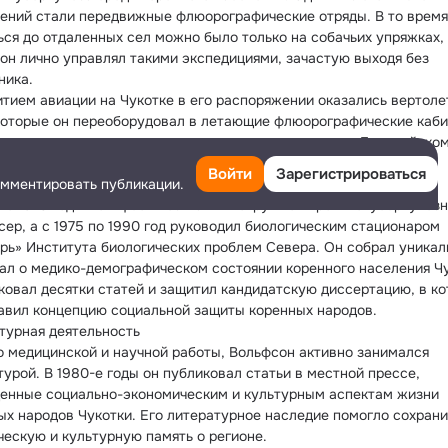
ений стали передвижные флюорографические отряды. В то время 
ься до отдаленных сел можно было только на собачьих упряжках, 
он лично управлял такими экспедициями, зачастую выходя без 
ника.
итием авиации на Чукотке в его распоряжении оказались вертоле
которые он переоборудовал в летающие флюорографические кабин
етод стал передовым и получил распространение на Европейском
 и Дальнем Востоке России.
Войти
Зарегистрироваться
омментировать публикации.
я деятельность
 по 1975 годы Вольфсон возглавлял окружной противотуберкулезн
сер, а с 1975 по 1990 год руководил биологическим стационаром 
рь» Института биологических проблем Севера. Он собрал уникал
ал о медико-демографическом состоянии коренного населения Чук
ковал десятки статей и защитил кандидатскую диссертацию, в ко
авил концепцию социальной защиты коренных народов.
турная деятельность
 медицинской и научной работы, Вольфсон активно занимался 
урой. В 1980-е годы он публиковал статьи в местной прессе, 
енные социально-экономическим и культурным аспектам жизни 
ых народов Чукотки. Его литературное наследие помогло сохранит
ческую и культурную память о регионе.