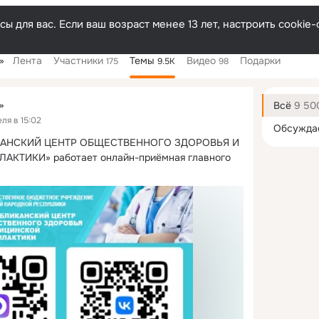
ы для вас. Если ваш возраст менее 13 лет, настроить cooki
»
Лента
Участники
Темы
Видео
Подарки
175
9.5K
98
Дополнитель
колонка
Всё
9 50
»
ля в 15:02
Обсужда
КАНСКИЙ ЦЕНТР ОБЩЕСТВЕННОГО ЗДОРОВЬЯ И 
ТИКИ» работает онлайн-приёмная главного 