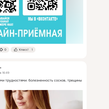
0
Класс!
1
»
в 16:49
ыми трудностями: болезненность сосков, трещины