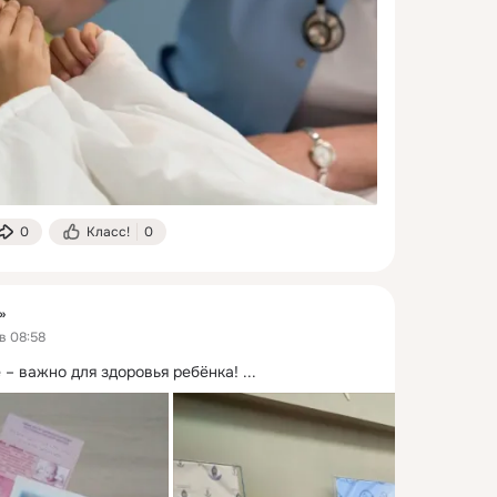
0
Класс!
0
»
в 08:58
 – важно для здоровья ребёнка!
 ...