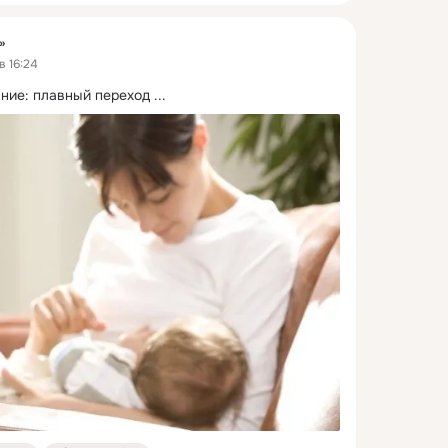
»
в 16:24
ние: плавный переход
 ...