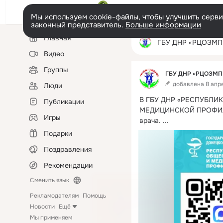
Мы используем cookie-файлы, чтобы улучшить сервис
законный представитель.
Больше информации
Левая
Главная
колонка
ГБУ ДНР «РЦОЗМП
Видео
Группы
ГБУ ДНР «РЦОЗМП
добавлена 8 апре
Люди
В ГБУ ДНР «РЕСПУБЛИ
Публикации
МЕДИЦИНСКОЙ ПРОФИЛАК
Игры
врача.
 ...
Подарки
Поздравления
Рекомендации
Сменить язык
Рекламодателям
Помощь
Новости
Ещё
Мы применяем