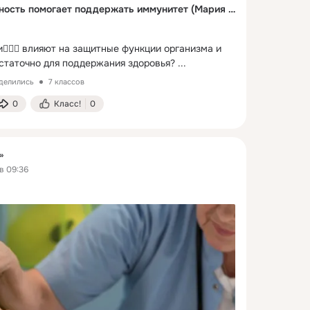
Как физическая активность помогает поддержать иммунитет (Мария Киселева)
🏻‍♀️ влияют на защитные функции организма и 
остаточно для поддержания здоровья?
 ...
оделились
7 классов
0
Класс!
0
»
в 09:36