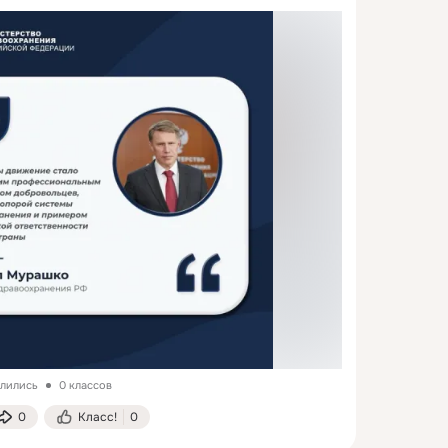
елились
0 классов
0
Класс!
0