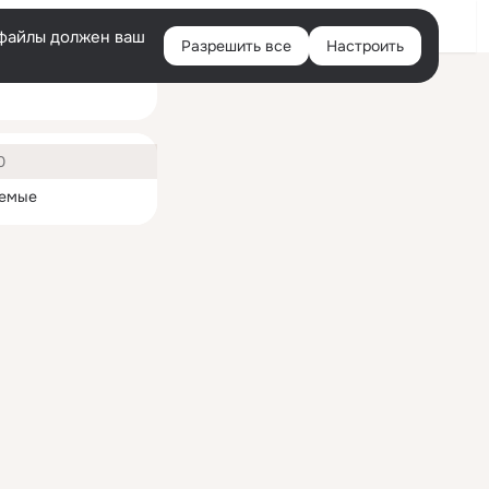
Войти
e-файлы должен ваш
Разрешить все
Настроить
Правая
колонка
ная
0
емые