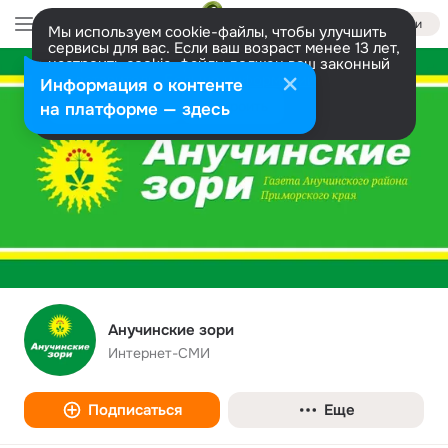
Войти
Мы используем cookie-файлы, чтобы улучшить
сервисы для вас. Если ваш возраст менее 13 лет,
настроить cookie-файлы должен ваш законный
представитель.
Больше информации
Информация о контенте
Разрешить все
Настроить
на платформе — здесь
Анучинские зори
Интернет-СМИ
Подписаться
Еще