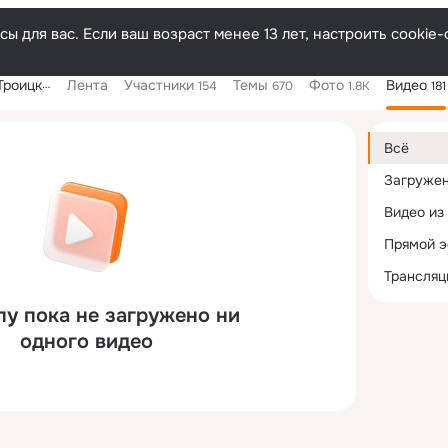
ы для вас. Если ваш возраст менее 13 лет, настроить cooki
оицкое
Лента
Участники
Темы
Фото
Видео
154
670
1.8K
181
Дополнитель
колонка
Всё
Загруже
Видео из
Прямой 
Трансляц
пу пока не загружено ни
одного видео