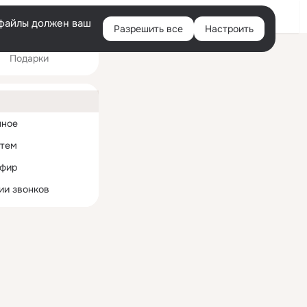
Войти
e-файлы должен ваш
Разрешить все
Настроить
Правая
Подарки
колонка
ная
нное
 тем
эфир
ии звонков