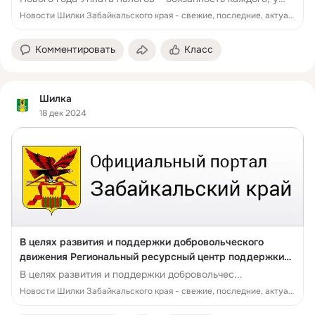
кого в собственности есть земля, транспорт и
Новости Шилки Забайкальского края - свежие, последние, актуальные
имущество. Именно имущественные налоги целиком п...
Комментировать
Класс
Шилка
18 дек 2024
В целях развития и поддержки добровольческого
движения Региональный ресурсный центр поддержки
добровольчества (волонтерства) в Забайкальском крае
В целях развития и поддержки добровольчес...
с 23 по 31 декабря 2024 года проводит акцию Семейное
Новости Шилки Забайкальского края - свежие, последние, актуальные
волонтерство