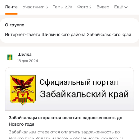
Лента
Участники
Темы
Фото
Видео
Ещё
6
2.7K
2
Дополнительная
О группе
колонка
Интернет-газета Шилкинского района Забайкальского края
Шилка
18 дек 2024
Забайкальцы стараются оплатить задолженность до
Нового года
Забайкальцы стараются оплатить задолженность до
Нового года Уплата налогов – обязанность каждого, у