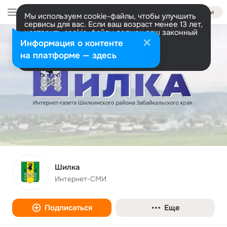
Войти
Мы используем cookie-файлы, чтобы улучшить
сервисы для вас. Если ваш возраст менее 13 лет,
настроить cookie-файлы должен ваш законный
представитель.
Больше информации
Информация о контенте
Разрешить все
Настроить
на платформе — здесь
Шилка
Интернет-СМИ
Подписаться
Еще