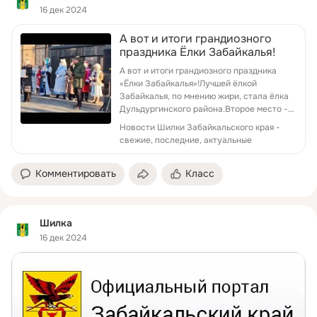
16 дек 2024
А вот и итоги грандиозного
праздника Ёлки Забайкалья!
А вот и итоги грандиозного праздника
«Ёлки Забайкалья»!Лучшей ёлкой
Забайкалья, по мнению жири, стала ёлка
Дульдургинского района.Второе место -
у ёлки Чернышевского района.Третье
Новости Шилки Забайкальского края -
место заняла ёлка К...
свежие, последние, актуальные
Комментировать
Класс
Шилка
16 дек 2024