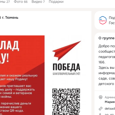
емы
Фото
Видео
Подарки
27
66
7
Дополнитель
 г. Тюмень
колонка
Под
Гос
О группе
Добро по
сообщест
педагого
166.

Здесь вы
информац
саде, со
детского 
другое.

Мы подел
Админ
самыми в
Мария
интересн
detsad
жизни гр