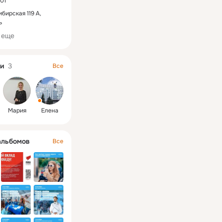
01
 достижениями и 
.
бирская 119 А,
ь
 еще
и
3
Все
Мария
Елена
альбомов
Все