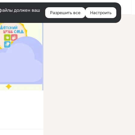
Войти
e-файлы должен ваш
Разрешить все
Настроить
Правая
колонка