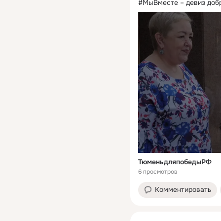
#МыВместе – девиз добр
ТюменьдляпобедыРФ
6 просмотров
Комментировать