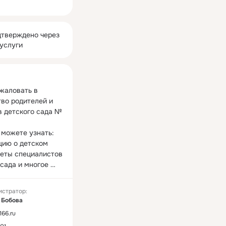
ная
тверждено через
услуги
жаловать в 
во родителей и 
в детского сада № 
 можете узнать: 
ию о детском 
веты специалистов 
сада и многое 
имся с вами 
истратор:
ажными и 
 Бобова
ыми событиями из 
166.ru
упп, нашими 