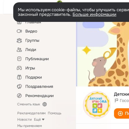
Мы используем cookie-файлы, чтобы улучшить сервис
законный представитель.
Больше информации
Левая
Главная
колонка
Видео
Группы
Люди
Публикации
Игры
Подарки
Поздравления
Детски
Рекомендации
Госо
Сменить язык
П
Рекламодателям
Помощь
Новости
Ещё
Мы применяем