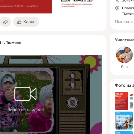
30-87-
планами,
успехами
Новоси
Тюмен
Показать
Класс
Участник
 г. Тюмень
Яна
Фото из 
Видео не найдено