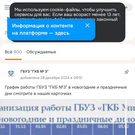
Войти
Мы используем cookie-файлы, чтобы улучшить
сервисы для вас. Если ваш возраст менее 13 лет,
настроить cookie-файлы должен ваш законный
ГБУЗ "ГКБ № 3"
представитель.
Больше информации
Информация о контенте
Разрешить все
Настроить
на платформе — здесь
Лента
Участники
Темы
Фото
Ещё
134
900
2.1K
Дополнительная
колонка
Всё
900
Обсуждаемые
ГБУЗ "ГКБ № 3"
добавлена 28 декабря 2024 в 09:51
График работы ГБУЗ "ГКБ №3" в новогодние и праздничные 
дни смотрите в наших карточках