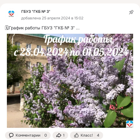
ГБУЗ "ГКБ № 3"
добавлена 25 апреля 2024 в 15:02
🗓График работы ГБУЗ "ГКБ № 3"
 ...
Комментарии
0
1
Класс!
4