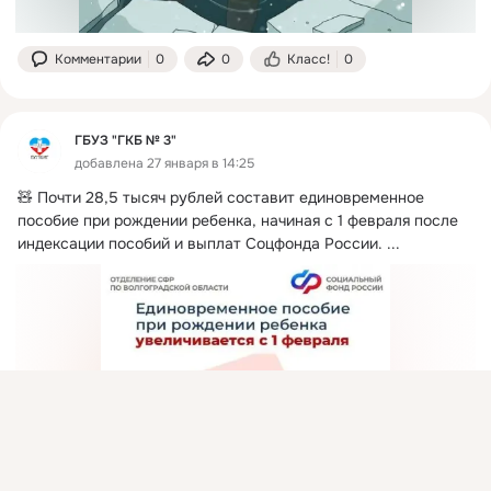
Комментарии
0
0
Класс!
0
ГБУЗ "ГКБ № 3"
добавлена 27 января в 14:25
🧸 Почти 28,5 тысяч рублей составит единовременное 
пособие при рождении ребенка, начиная с 1 февраля после 
индексации пособий и выплат Соцфонда России.
 ...
Присоединяйтесь к ОК, чтобы подписаться на группу и
комментировать публикации.
Войти
Зарегистрироваться