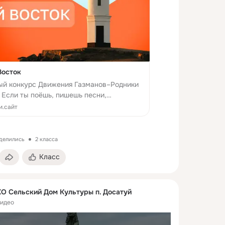
Восток
ый конкурс Движения Газманов–Родники
Если ты поёшь, пишешь песни,
ским материалом или мечтаешь выйти на
и.сайт
дай заявку и стань частью федерального
оделились
2 класса
Класс
 Сельский Дом Культуры п. Досатуй
видео