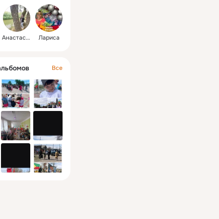
Анастасия
Лариса
альбомов
Все