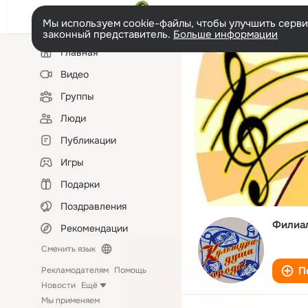
Мы используем cookie-файлы, чтобы улучшить сервис
законный представитель.
Больше информации
Левая
Главная
колонка
Видео
Группы
Люди
Публикации
Игры
Подарки
Поздравления
Филиал
Рекомендации
Сменить язык
П
Рекламодателям
Помощь
Новости
Ещё
Мы применяем