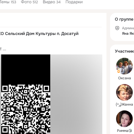
Темы
Фото
Видео
Подарки
153
512
34
Дополнитель
О группе
колонка
Админ
 Сельский Дом Культуры п. Досатуй
Яна Я
!
 ...
Участник
Оксана
(ړײ)Жанна
Римма😘