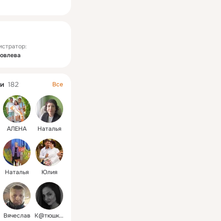
ная
истратор:
ковлева
и
182
Все
АЛЕНА
Наталья
Наталья
Юлия
Вячеслав
К@тюшк@