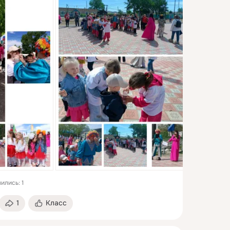
ились: 1
1
Класс