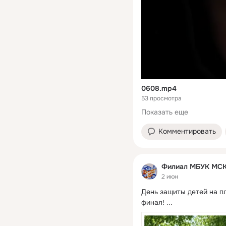
0608.mp4
53 просмотра
Показать еще
Комментировать
Филиал МБУК МСКО
2 июн
День защиты детей на пл
финал!
 ...