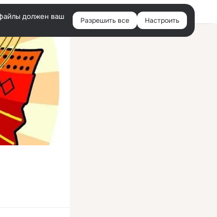
Войти
e-файлы должен ваш
Разрешить все
Настроить
Правая
колонка