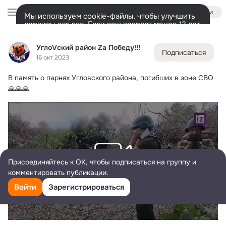
Войти
Мы используем cookie-файлы, чтобы улучшить
сервисы для вас. Если ваш возраст менее 13 лет,
настроить cookie-файлы должен ваш законный
УглоVский район Zа Победу!!!
представитель.
Больше информации
УглоVский район Zа Победу!!!
Подписаться
Разрешить все
Настроить
Лента
Участники
Темы
Фото
Ещё
2.3K
5.9K
5.8K
16 окт 2023
В память о парнях Угловского района, погибших в зоне СВО 
Дополнительная
колонка
Всё
5 967
Обсуждаемые
🙏🙏🙏
Присоединяйтесь к ОК, чтобы подписаться на группу и
комментировать публикации.
Видео не найдено
Войти
Зарегистрироваться