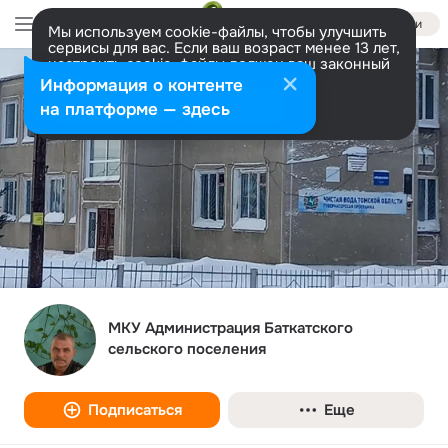
Войти
Мы используем cookie-файлы, чтобы улучшить
сервисы для вас. Если ваш возраст менее 13 лет,
настроить cookie-файлы должен ваш законный
представитель.
Больше информации
Информация о контенте
Разрешить все
Настроить
на платформе — здесь
МКУ Администрация Баткатского
сельского поселения
Подписаться
Еще