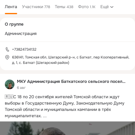
Лента
Участники
Темы
Фото
Ещё
778
438
1.1K
Дополнительная
О группе
колонка
Администрация
+73824734132
636141, Томская обл, Шегарский р-н, с Баткат, пер Кооперативный,
д. 1, с. Баткат (Шегарский район)
МКУ Администрация Баткатского сельского поселения
6 авг
🇷🇺С 18 по 20 сентября жителей Томской области ждут 
выборы в Государственную Думу, Законодательную Думу 
Томской области и муниципальных кампании в трёх 
муниципалитетах.
 ...