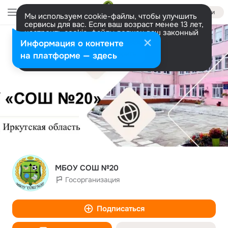
Войти
Мы используем cookie-файлы, чтобы улучшить
сервисы для вас. Если ваш возраст менее 13 лет,
настроить cookie-файлы должен ваш законный
представитель.
Больше информации
Информация о контенте
Разрешить все
Настроить
на платформе — здесь
МБОУ СОШ №20
Госорганизация
Подписаться