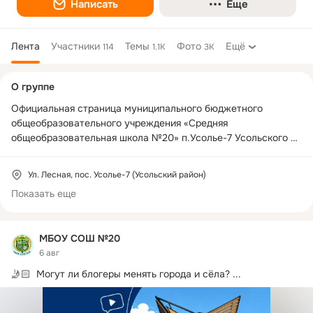
Написать
Еще
Лента
Участники
Темы
Фото
Ещё
114
1.1K
3K
Дополнительная
О группе
колонка
Официальная страница муниципального бюджетного 
общеобразовательного учреждения «Средняя 
общеобразовательная школа №20» п.Усолье-7 Усольского 
района Иркутской области
Ул. Лесная, пос. Усолье-7 (Усольский район)
Показать еще
МБОУ СОШ №20
6 авг
🤳🏻  Могут ли блогеры менять города и сёла?
 ...