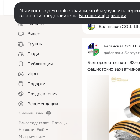
Мы используем cookie-файлы, чтобы улучшить сервис
законный представитель.
Больше информации
Левая
Главная
колонка
Белянская СОШ Шебекинског
Видео
Группы
Белянская СОШ Ше
добавлена 5 августа
Люди
Белгород отмечает 83-ю
Публикации
фашистских захватчико
Игры
Подарки
Поздравления
Рекомендации
Сменить язык
Рекламодателям
Помощь
Новости
Ещё
Мы применяем