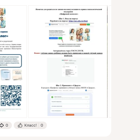
0
Класс!
0