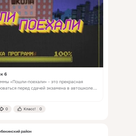
к 6
ммы «Пошли-поехали» - это прекрасная
оваться перед сдачей экзамена в автошколе.
и взяты из реальных билетов по ПДД.
сильны ваши знания. «Пошли-поеха...
0
Класс!
0
бекинский район