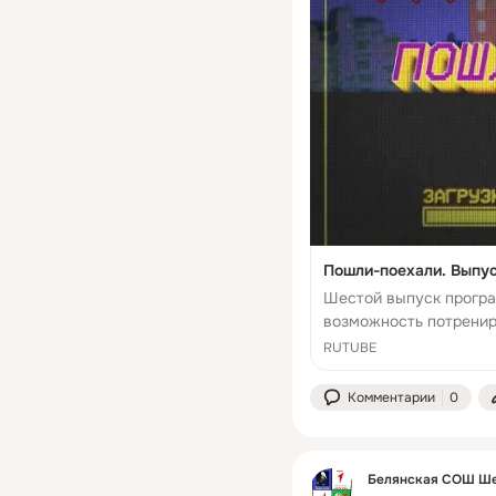
Пошли-поехали. Выпус
Шестой выпуск програ
возможность потренир
Все дорожные ситуаци
RUTUBE
Проверьте, насколько 
Комментарии
0
Белянская СОШ Ше