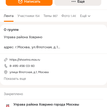
Написать
Еще
Лента
Участники
Темы
Фото
Ещё
154
867
1.4K
Дополнительная
О группе
колонка
Управа района Ховрино 

адрес: г.Москва, ул.Флотская, д.1

время работы:

пн-чт: 8:00-17:00

https://khovrino.mos.ru
пт: 8:00-15:45

8-495-456-03-60
обед 12:00-12:45

улица Флотская, д.1, Москва
Официальный сайт: 
https://khovrino.mos.ru/
Показать еще
наше сообщество в телеграмм канале 
https://t.me/upravakhovrino
Закреплено
официальная страница в сети ВКонтакте: 
Управа района Ховрино города Москвы