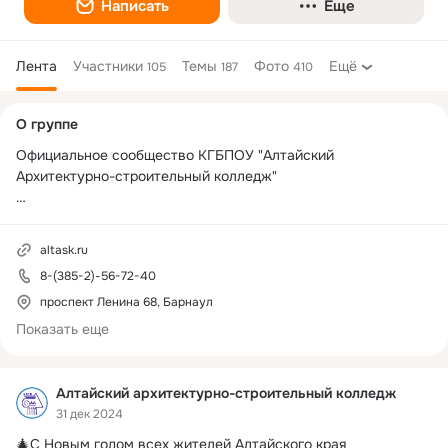
Написать
Еще
Лента
Участники
Темы
Фото
Ещё
105
187
410
Дополнительная
О группе
колонка
Официальное сообщество КГБПОУ "Алтайский 
Архитектурно-строительный колледж"

Контактный телефон: 8-(385-2)-56-72-40

Адреса электронной почты: 
altask@22edu.ru
altask.ru
Адрес официального сайта: 
altask.ru
8-(385-2)-56-72-40
проспект Ленина 68, Барнаул
Показать еще
Алтайский архитектурно-строительный колледж
31 дек 2024
🎄С Новым годом всех жителей Алтайского края 