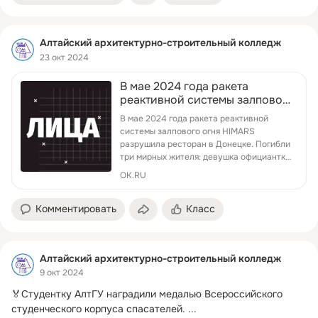
Алтайский архитектурно-строительный колледж
23 окт 2024
В мае 2024 года ракета
реактивной системы залпового
огня HIMARS разрушила... |
В мае 2024 года ракета реактивной
Интересный контент в группе
системы залпового огня HIMARS
Лица
разрушила ресторан в Донецке. Погибли
три мирных жителя: девушка официантка
и...
OK.RU
Комментировать
Класс
Алтайский архитектурно-строительный колледж
9 окт 2024
🏅Студентку АлтГУ наградили медалью Всероссийского 
студенческого корпуса спасателей.
 ...