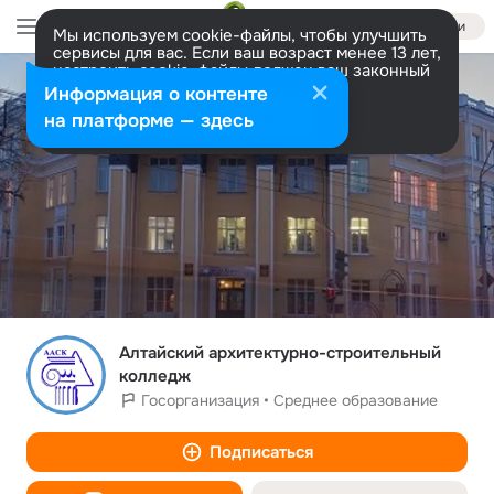
Войти
Мы используем cookie-файлы, чтобы улучшить
сервисы для вас. Если ваш возраст менее 13 лет,
настроить cookie-файлы должен ваш законный
представитель.
Больше информации
Информация о контенте
Разрешить все
Настроить
на платформе — здесь
Алтайский архитектурно-строительный
колледж
Госорганизация • Среднее образование
Подписаться