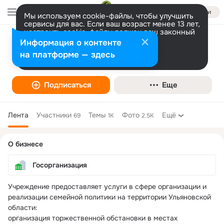
Войти
Мы используем cookie-файлы, чтобы улучшить
сервисы для вас. Если ваш возраст менее 13 лет,
настроить cookie-файлы должен ваш законный
представитель.
Больше информации
Информация о контенте
ОГБУ "ЗАГС-Сервис"
Разрешить все
Настроить
на платформе — здесь
Госорганизация
Подписаться
Еще
Лента
Участники
Темы
Фото
Ещё
69
1K
2.5K
Дополнительная
О бизнесе
колонка
Госорганизация
Учреждение предоставляет услуги в сфере организации и 
реализации семейной политики на территории Ульяновской 
области:

организация торжественной обстановки в местах 